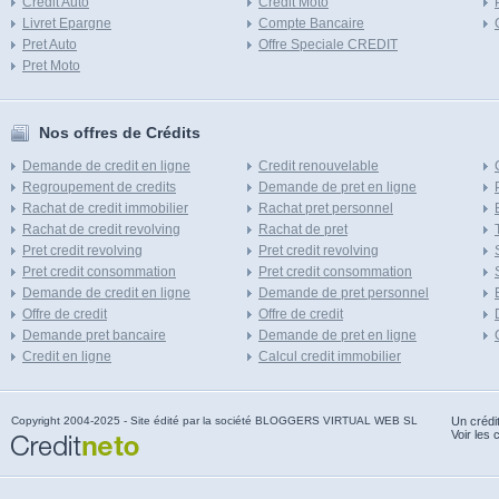
Credit Auto
Credit Moto
Livret Epargne
Compte Bancaire
Pret Auto
Offre Speciale CREDIT
Pret Moto
Nos offres de Crédits
Demande de credit en ligne
Credit renouvelable
Regroupement de credits
Demande de pret en ligne
Rachat de credit immobilier
Rachat pret personnel
Rachat de credit revolving
Rachat de pret
Pret credit revolving
Pret credit revolving
Pret credit consommation
Pret credit consommation
Demande de credit en ligne
Demande de pret personnel
Offre de credit
Offre de credit
Demande pret bancaire
Demande de pret en ligne
Credit en ligne
Calcul credit immobilier
Copyright 2004-2025 - Site édité par la société BLOGGERS VIRTUAL WEB SL
Un crédi
Voir les 