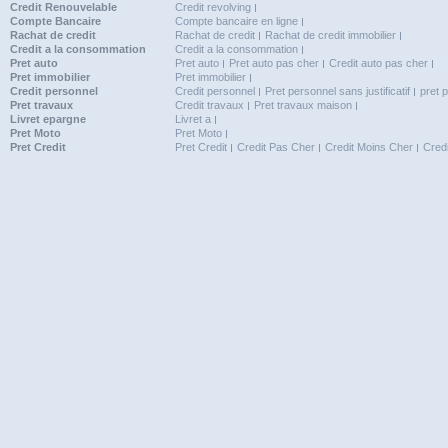
Credit Renouvelable
Credit revolving
Compte Bancaire
Compte bancaire en ligne
Rachat de credit
Rachat de credit
Rachat de credit immobilier
Credit a la consommation
Credit a la consommation
Pret auto
Pret auto
Pret auto pas cher
Credit auto pas cher
Pret immobilier
Pret immobilier
Credit personnel
Credit personnel
Pret personnel sans justificatif
pret 
Pret travaux
Credit travaux
Pret travaux maison
Livret epargne
Livret a
Pret Moto
Pret Moto
Pret Credit
Pret Credit
Credit Pas Cher
Credit Moins Cher
Cred