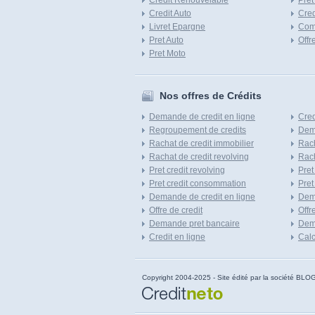
Credit Renouvelable
Pret
Credit Auto
Cred
Livret Epargne
Com
Pret Auto
Offr
Pret Moto
Nos offres de Crédits
Demande de credit en ligne
Cred
Regroupement de credits
Dema
Rachat de credit immobilier
Rach
Rachat de credit revolving
Rach
Pret credit revolving
Pret
Pret credit consommation
Pret
Demande de credit en ligne
Dem
Offre de credit
Offr
Demande pret bancaire
Dema
Credit en ligne
Calc
Copyright 2004-2025 - Site édité par la société