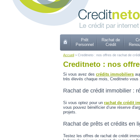
Prêt
Rachat de
Cr
Personnel
Crédit
Renou
Accueil
> Creditneto : nos offres de rachat de crédi
Creditneto : nos offr
Si vous avez des
crédits immobiliers
aup
très élevés chaque mois, Creditneto vous p
Rachat de crédit immobilier : r
Si vous optez pour un
rachat de crédit i
vous pouvez bénéficier d’une réserve d'arg
projets.
Rachat de prêts et crédits en l
Testez les offres de rachat de crédit immo