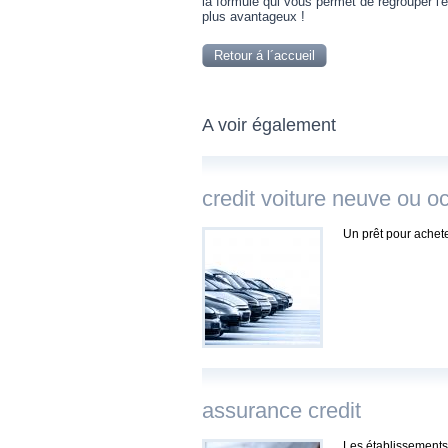
la formule qui vous permet de regrouper l
plus avantageux !
Retour á l´accueil
A voir également
credit voiture neuve ou o
Un prêt pour achet
assurance credit
Les établissements