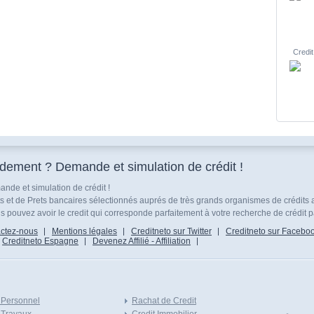
Credit
idement ? Demande et simulation de crédit !
nde et simulation de crédit !
ts et de Prets bancaires sélectionnés auprés de très grands organismes de crédits 
 pouvez avoir le credit qui corresponde parfaitement à votre recherche de crédit p
ctez-nous
Mentions légales
Creditneto sur Twitter
Creditneto sur Facebo
Creditneto Espagne
Devenez Affilié - Affiliation
 Personnel
Rachat de Credit