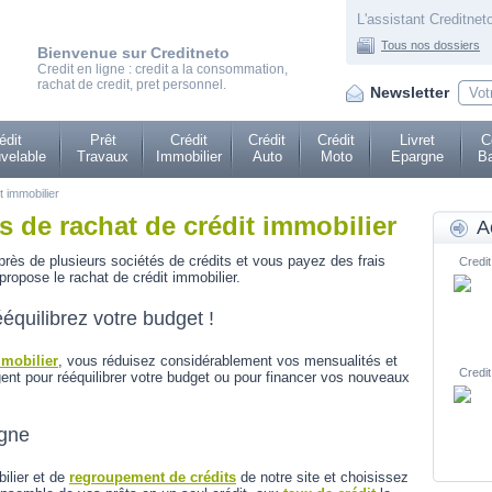
L'assistant Creditneto
Tous nos dossiers
Bienvenue sur Creditneto
Credit en ligne : credit a la consommation,
rachat de credit, pret personnel.
Newsletter
édit
Prêt
Crédit
Crédit
Crédit
Livret
C
velable
Travaux
Immobilier
Auto
Moto
Epargne
Ba
t immobilier
es de rachat de crédit immobilier
A
rès de plusieurs sociétés de crédits et vous payez des frais
Credit
ropose le rachat de crédit immobilier.
ééquilibrez votre budget !
mmobilier
, vous réduisez considérablement vos mensualités et
Credit
ent pour rééquilibrer votre budget ou pour financer vos nouveaux
igne
bilier et de
regroupement de crédits
de notre site et choisissez