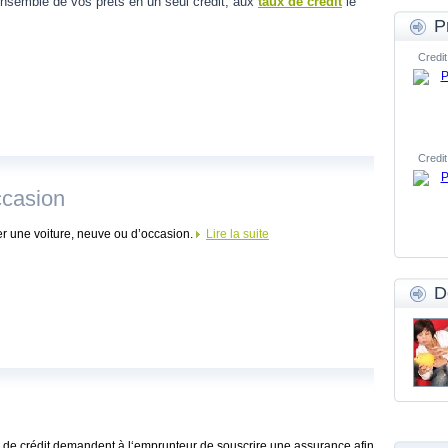
'ensemble de vos prêts en un seul crédit, aux
taux de crédit
le
P
Credit
Credit
ccasion
er une voiture, neuve ou d’occasion.
Lire la suite
D
 de crédit demandent à l‘emprunteur de souscrire une assurance afin