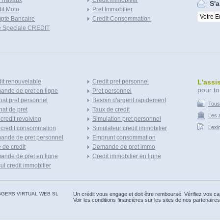
 Travaux
Credit Immobilier
S'a
it Moto
Pret Immobilier
pte Bancaire
Credit Consommation
e Speciale CREDIT
it renouvelable
Credit pret personnel
L'assi
pour to
nde de pret en ligne
Pret personnel
at pret personnel
Besoin d'argent rapidement
Tous
at de pret
Taux de credit
Les a
 credit revolving
Simulation pret personnel
Lexi
 credit consommation
Simulateur credit immobilier
ande de pret personnel
Emprunt consommation
e de credit
Demande de pret immo
nde de pret en ligne
Credit immobilier en ligne
ul credit immobilier
 BLOGGERS VIRTUAL WEB SL
Un crédit vous engage et doit être remboursé. Vérifiez vos 
Voir les conditions financières sur les sites de nos partenaires