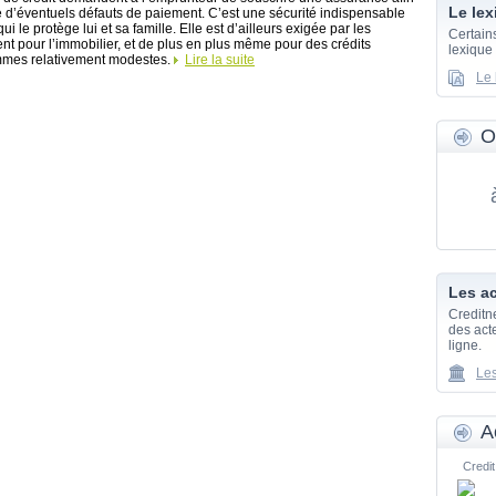
Le lex
e d’éventuels défauts de paiement. C’est une sécurité indispensable
ui le protège lui et sa famille. Elle est d’ailleurs exigée par les
Certain
t pour l’immobilier, et de plus en plus même pour des crédits
lexique
mmes relativement modestes.
Lire la suite
Le 
O
Les ac
Creditn
des acte
ligne.
Les
A
Credit