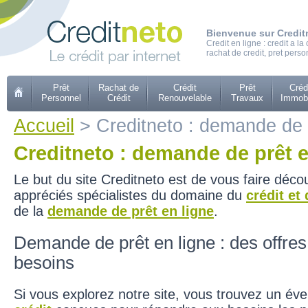
Bienvenue sur Credit
Credit en ligne : credit a 
rachat de credit, pret perso
Prêt
Rachat de
Crédit
Prêt
Créd
Personnel
Crédit
Renouvelable
Travaux
Immobi
Accueil
> Creditneto : demande de p
Creditneto : demande de prêt e
Le but du site Creditneto est de vous faire décou
appréciés spécialistes du domaine du
crédit et
de la
demande de prêt en ligne
.
Demande de prêt en ligne : des offres
besoins
Si vous explorez notre site, vous trouvez un éven