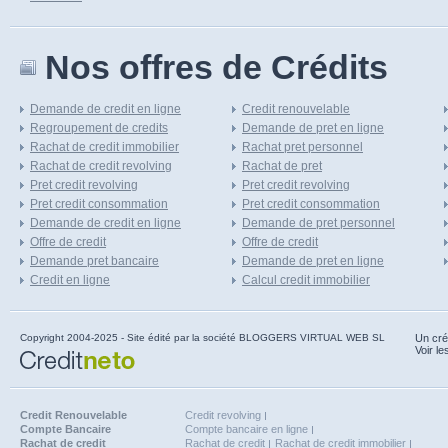
Nos offres de Crédits
Demande de credit en ligne
Credit renouvelable
Regroupement de credits
Demande de pret en ligne
Rachat de credit immobilier
Rachat pret personnel
Rachat de credit revolving
Rachat de pret
Pret credit revolving
Pret credit revolving
Pret credit consommation
Pret credit consommation
Demande de credit en ligne
Demande de pret personnel
Offre de credit
Offre de credit
Demande pret bancaire
Demande de pret en ligne
Credit en ligne
Calcul credit immobilier
Copyright 2004-2025 - Site édité par la société BLOGGERS VIRTUAL WEB SL
Un cré
Voir le
Credit Renouvelable
Credit revolving
Compte Bancaire
Compte bancaire en ligne
Rachat de credit
Rachat de credit
Rachat de credit immobilier