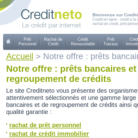
Bienvenue sur Credit
Credit en ligne : credit a 
rachat de credit, pret perso
Prêt
Rachat de
Crédit
Prêt
Créd
Personnel
Crédit
Renouvelable
Travaux
Immobi
Accueil
> Notre offre : prêts banca
Notre offre : prêts bancaires et
regroupement de crédits
Le site Creditneto vous présente des organisme
attentivement sélectionnés et une gamme large 
bancaires et de regroupement de crédits ainsi q
qualité garantie :
rachat de prêt personnel
rachat de crédit immobilier