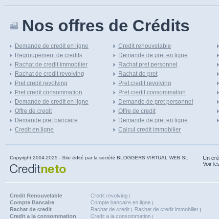
Nos offres de Crédits
Demande de credit en ligne
Credit renouvelable
Regroupement de credits
Demande de pret en ligne
Rachat de credit immobilier
Rachat pret personnel
Rachat de credit revolving
Rachat de pret
Pret credit revolving
Pret credit revolving
Pret credit consommation
Pret credit consommation
Demande de credit en ligne
Demande de pret personnel
Offre de credit
Offre de credit
Demande pret bancaire
Demande de pret en ligne
Credit en ligne
Calcul credit immobilier
Copyright 2004-2025 - Site édité par la société BLOGGERS VIRTUAL WEB SL
Un cré
Voir le
Credit Renouvelable
Credit revolving
Compte Bancaire
Compte bancaire en ligne
Rachat de credit
Rachat de credit
Rachat de credit immobilier
Credit a la consommation
Credit a la consommation