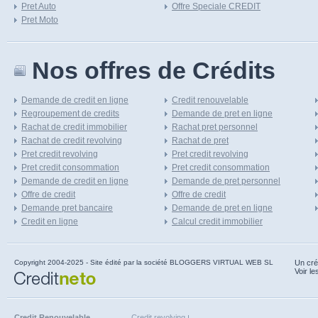
Pret Auto
Offre Speciale CREDIT
Pret Moto
Nos offres de Crédits
Demande de credit en ligne
Credit renouvelable
Regroupement de credits
Demande de pret en ligne
Rachat de credit immobilier
Rachat pret personnel
Rachat de credit revolving
Rachat de pret
Pret credit revolving
Pret credit revolving
Pret credit consommation
Pret credit consommation
Demande de credit en ligne
Demande de pret personnel
Offre de credit
Offre de credit
Demande pret bancaire
Demande de pret en ligne
Credit en ligne
Calcul credit immobilier
Copyright 2004-2025 - Site édité par la société BLOGGERS VIRTUAL WEB SL
Un cré
Voir le
Credit Renouvelable
Credit revolving