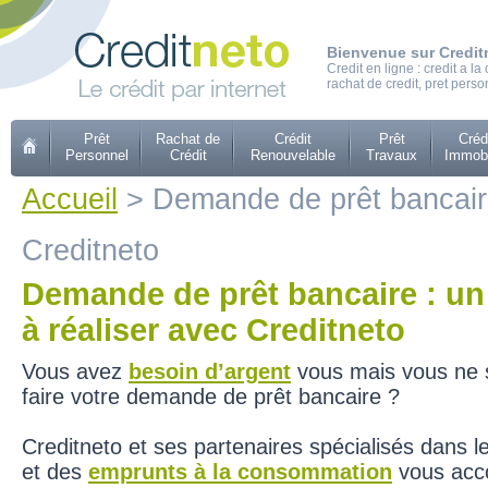
Bienvenue sur Credit
Credit en ligne : credit a 
rachat de credit, pret perso
Prêt
Rachat de
Crédit
Prêt
Créd
Personnel
Crédit
Renouvelable
Travaux
Immobi
Accueil
> Demande de prêt bancaire 
Creditneto
Demande de prêt bancaire : un
à réaliser avec Creditneto
Vous avez
besoin d’argent
vous mais vous ne
faire votre demande de prêt bancaire ?
Creditneto et ses partenaires spécialisés dans l
et des
emprunts à la consommation
vous acc