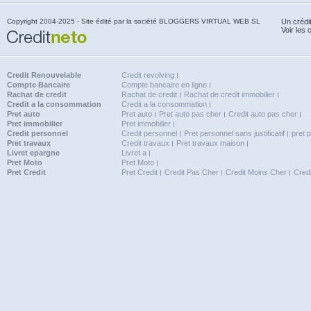
Copyright 2004-2025 - Site édité par la société BLOGGERS VIRTUAL WEB SL
Un crédi
Voir les 
Credit Renouvelable
Credit revolving
Compte Bancaire
Compte bancaire en ligne
Rachat de credit
Rachat de credit
Rachat de credit immobilier
Credit a la consommation
Credit a la consommation
Pret auto
Pret auto
Pret auto pas cher
Credit auto pas cher
Pret immobilier
Pret immobilier
Credit personnel
Credit personnel
Pret personnel sans justificatif
pret 
Pret travaux
Credit travaux
Pret travaux maison
Livret epargne
Livret a
Pret Moto
Pret Moto
Pret Credit
Pret Credit
Credit Pas Cher
Credit Moins Cher
Cred