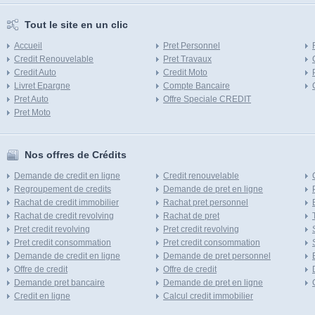
Tout le site en un clic
Accueil
Pret Personnel
Credit Renouvelable
Pret Travaux
Credit Auto
Credit Moto
Livret Epargne
Compte Bancaire
Pret Auto
Offre Speciale CREDIT
Pret Moto
Nos offres de Crédits
Demande de credit en ligne
Credit renouvelable
Regroupement de credits
Demande de pret en ligne
Rachat de credit immobilier
Rachat pret personnel
Rachat de credit revolving
Rachat de pret
Pret credit revolving
Pret credit revolving
Pret credit consommation
Pret credit consommation
Demande de credit en ligne
Demande de pret personnel
Offre de credit
Offre de credit
Demande pret bancaire
Demande de pret en ligne
Credit en ligne
Calcul credit immobilier