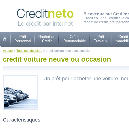
Bienvenue sur Creditn
Credit en ligne : credit a la
rachat de credit, pret personn
Prêt
Rachat de
Crédit
Prêt
Crédit
Personnel
Crédit
Renouvelable
Travaux
Immobili
Accueil
>
Tous nos dossiers
> credit voiture neuve ou occasion
credit voiture neuve ou occasion
Un prêt pour acheter une voiture, ne
Caractéristiques