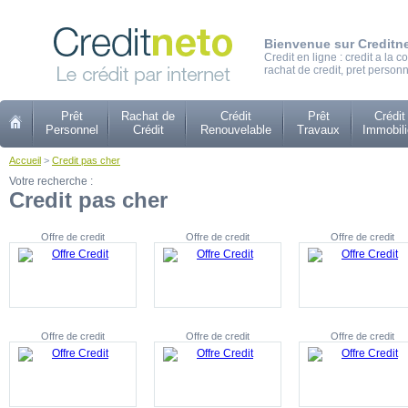
Bienvenue sur Creditn
Credit en ligne : credit a la
rachat de credit, pret personn
Prêt
Rachat de
Crédit
Prêt
Crédit
Personnel
Crédit
Renouvelable
Travaux
Immobili
Accueil
>
Credit pas cher
Votre recherche :
Credit pas cher
Offre de credit
Offre de credit
Offre de credit
Offre de credit
Offre de credit
Offre de credit