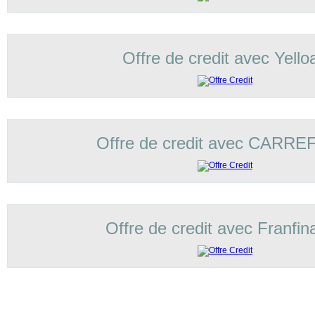
Offre de credit avec Yello
Offre de credit avec CARR
Offre de credit avec Franfin