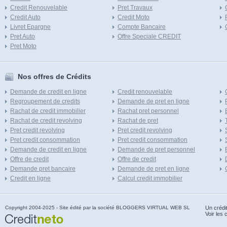
Credit Renouvelable
Pret Travaux
Credit Auto
Credit Moto
Livret Epargne
Compte Bancaire
Pret Auto
Offre Speciale CREDIT
Pret Moto
Nos offres de Crédits
Demande de credit en ligne
Credit renouvelable
Regroupement de credits
Demande de pret en ligne
Rachat de credit immobilier
Rachat pret personnel
Rachat de credit revolving
Rachat de pret
Pret credit revolving
Pret credit revolving
Pret credit consommation
Pret credit consommation
Demande de credit en ligne
Demande de pret personnel
Offre de credit
Offre de credit
Demande pret bancaire
Demande de pret en ligne
Credit en ligne
Calcul credit immobilier
Copyright 2004-2025 - Site édité par la société BLOGGERS VIRTUAL WEB SL
Un crédi
Voir les 