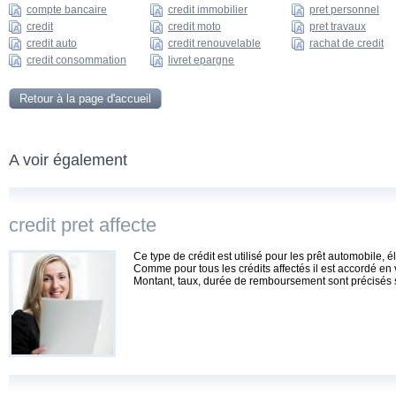
compte bancaire
credit immobilier
pret personnel
credit
credit moto
pret travaux
credit auto
credit renouvelable
rachat de credit
credit consommation
livret epargne
Retour à la page d'accueil
A voir également
credit pret affecte
Ce type de crédit est utilisé pour les prêt automobile, é
Comme pour tous les crédits affectés il est accordé en 
Montant, taux, durée de remboursement sont précisés s