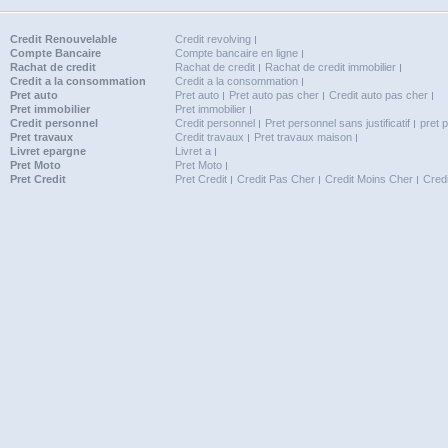
Credit Renouvelable
Credit revolving
Compte Bancaire
Compte bancaire en ligne
Rachat de credit
Rachat de credit
Rachat de credit immobilier
Credit a la consommation
Credit a la consommation
Pret auto
Pret auto
Pret auto pas cher
Credit auto pas cher
Pret immobilier
Pret immobilier
Credit personnel
Credit personnel
Pret personnel sans justificatif
pret 
Pret travaux
Credit travaux
Pret travaux maison
Livret epargne
Livret a
Pret Moto
Pret Moto
Pret Credit
Pret Credit
Credit Pas Cher
Credit Moins Cher
Cred