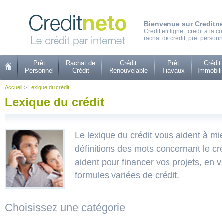
Bienvenue sur Creditn
Credit en ligne : credit a la
rachat de credit, pret personn
Prêt
Rachat de
Crédit
Prêt
Crédit
Personnel
Crédit
Renouvelable
Travaux
Immobili
Accueil
>
Lexique du crédit
Lexique du crédit
Le lexique du crédit vous aident à m
définitions des mots concernant le cr
aident pour financer vos projets, en
formules variées de crédit.
Choisissez une catégorie