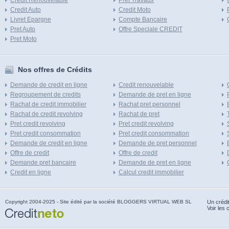
Credit Renouvelable
Pret Travaux
Credit Auto
Credit Moto
Livret Epargne
Compte Bancaire
Pret Auto
Offre Speciale CREDIT
Pret Moto
Nos offres de Crédits
Demande de credit en ligne
Credit renouvelable
Regroupement de credits
Demande de pret en ligne
Rachat de credit immobilier
Rachat pret personnel
Rachat de credit revolving
Rachat de pret
Pret credit revolving
Pret credit revolving
Pret credit consommation
Pret credit consommation
Demande de credit en ligne
Demande de pret personnel
Offre de credit
Offre de credit
Demande pret bancaire
Demande de pret en ligne
Credit en ligne
Calcul credit immobilier
Copyright 2004-2025 - Site édité par la société BLOGGERS VIRTUAL WEB SL
Un crédi
Voir les 