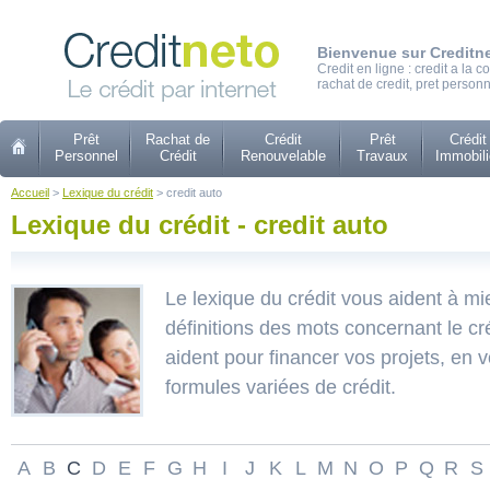
Bienvenue sur Creditn
Credit en ligne : credit a la
rachat de credit, pret personn
Prêt
Rachat de
Crédit
Prêt
Crédit
Personnel
Crédit
Renouvelable
Travaux
Immobili
Accueil
>
Lexique du crédit
> credit auto
Lexique du crédit - credit auto
Le lexique du crédit vous aident à m
définitions des mots concernant le cr
aident pour financer vos projets, en
formules variées de crédit.
A
B
C
D
E
F
G
H
I
J
K
L
M
N
O
P
Q
R
S