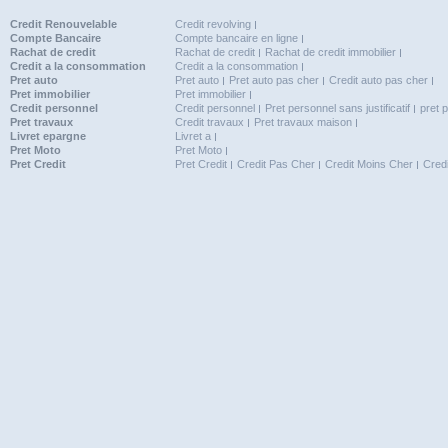
Credit Renouvelable
Credit revolving
Compte Bancaire
Compte bancaire en ligne
Rachat de credit
Rachat de credit
Rachat de credit immobilier
Credit a la consommation
Credit a la consommation
Pret auto
Pret auto
Pret auto pas cher
Credit auto pas cher
Pret immobilier
Pret immobilier
Credit personnel
Credit personnel
Pret personnel sans justificatif
pret 
Pret travaux
Credit travaux
Pret travaux maison
Livret epargne
Livret a
Pret Moto
Pret Moto
Pret Credit
Pret Credit
Credit Pas Cher
Credit Moins Cher
Cred