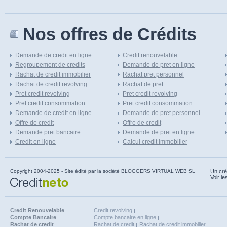
Nos offres de Crédits
Demande de credit en ligne
Credit renouvelable
Regroupement de credits
Demande de pret en ligne
Rachat de credit immobilier
Rachat pret personnel
Rachat de credit revolving
Rachat de pret
Pret credit revolving
Pret credit revolving
Pret credit consommation
Pret credit consommation
Demande de credit en ligne
Demande de pret personnel
Offre de credit
Offre de credit
Demande pret bancaire
Demande de pret en ligne
Credit en ligne
Calcul credit immobilier
Copyright 2004-2025 - Site édité par la société BLOGGERS VIRTUAL WEB SL
Un cré
Voir le
Credit Renouvelable
Credit revolving
Compte Bancaire
Compte bancaire en ligne
Rachat de credit
Rachat de credit
Rachat de credit immobilier