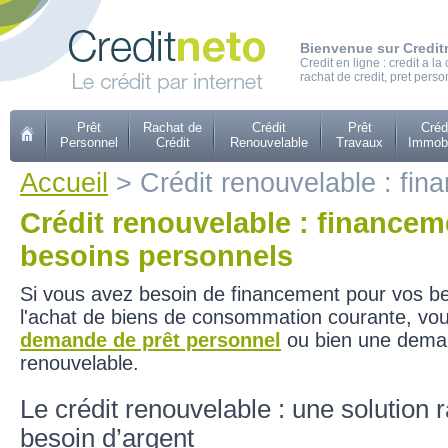
Bienvenue sur Credit
Credit en ligne : credit a 
rachat de credit, pret perso
Prêt
Rachat de
Crédit
Prêt
Créd
Personnel
Crédit
Renouvelable
Travaux
Immobi
Accueil
> Crédit renouvelable : fi
Crédit renouvelable : financem
besoins personnels
Si vous avez besoin de financement pour vos b
l'achat de biens de consommation courante, vou
demande de prêt personnel
ou bien une deman
renouvelable.
Le crédit renouvelable : une solution 
besoin d’argent