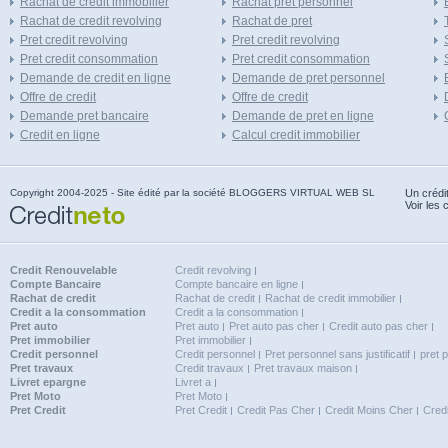
Rachat de credit immobilier
Rachat pret personnel
Rachat de credit revolving
Rachat de pret
Pret credit revolving
Pret credit revolving
Pret credit consommation
Pret credit consommation
Demande de credit en ligne
Demande de pret personnel
Offre de credit
Offre de credit
Demande pret bancaire
Demande de pret en ligne
Credit en ligne
Calcul credit immobilier
Copyright 2004-2025 - Site édité par la société BLOGGERS VIRTUAL WEB SL
Un crédi
Voir les 
Credit Renouvelable
Credit revolving
Compte Bancaire
Compte bancaire en ligne
Rachat de credit
Rachat de credit
Rachat de credit immobilier
Credit a la consommation
Credit a la consommation
Pret auto
Pret auto
Pret auto pas cher
Credit auto pas cher
Pret immobilier
Pret immobilier
Credit personnel
Credit personnel
Pret personnel sans justificatif
pret 
Pret travaux
Credit travaux
Pret travaux maison
Livret epargne
Livret a
Pret Moto
Pret Moto
Pret Credit
Pret Credit
Credit Pas Cher
Credit Moins Cher
Cred