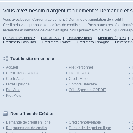
Vous avez besoin d'argent rapidement ? Demande et sim
Vous avez besoin d'argent rapidement ? Demande et simulation de crédit !
Creditneto vous proposes des offres de crédits et de Prets bancaires sélectionn
recherche et demande de crédit en ligne. Vous pouvez avoir le credit qui corresp
Qui sommes nous ?
Plan du Site
Contactez-nous
Mentions légales
Creditneto Pays Bas
Creditneto France
Creditneto Espagne
Devenez Affi
Tout le site en un clic
Accueil
Pret Personnel
Credit Renouvelable
Pret Travaux
Credit Auto
Credit Moto
Livret Epargne
Compte Bancaire
Pret Auto
Offre Speciale CREDIT
Pret Moto
Nos offres de Crédits
Demande de credit en ligne
Credit renouvelable
Regroupement de credits
Demande de pret en ligne