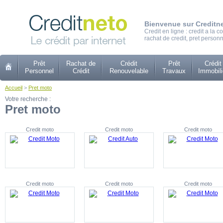
Bienvenue sur Creditn
Credit en ligne : credit a la
rachat de credit, pret personn
Prêt
Rachat de
Crédit
Prêt
Crédit
Personnel
Crédit
Renouvelable
Travaux
Immobili
Accueil
>
Pret moto
Votre recherche :
Pret moto
Credit moto
Credit moto
Credit moto
Credit moto
Credit moto
Credit moto