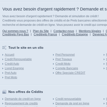
Vous avez besoin d'argent rapidement ? Demande et sim
Vous avez besoin d'argent rapidement ? Demande et simulation de crédit !
Creditneto vous proposes des offres de crédits et de Prets bancaires sélectionn
recherche et demande de crédit en ligne. Vous pouvez avoir le credit qui corresp
Qui sommes nous ?
Plan du Site
Contactez-nous
Mentions légales
Creditneto Pays Bas
Creditneto France
Creditneto Espagne
Devenez Affi
Tout le site en un clic
Accueil
Pret Personnel
Credit Renouvelable
Pret Travaux
Credit Auto
Credit Moto
Livret Epargne
Compte Bancaire
Pret Auto
Offre Speciale CREDIT
Pret Moto
Nos offres de Crédits
Demande de credit en ligne
Credit renouvelable
Regroupement de credits
Demande de pret en ligne