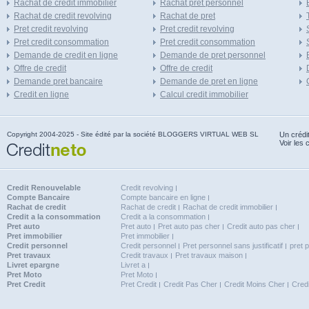
Rachat de credit immobilier
Rachat pret personnel
Rachat de credit revolving
Rachat de pret
Pret credit revolving
Pret credit revolving
Pret credit consommation
Pret credit consommation
Demande de credit en ligne
Demande de pret personnel
Offre de credit
Offre de credit
Demande pret bancaire
Demande de pret en ligne
Credit en ligne
Calcul credit immobilier
Copyright 2004-2025 - Site édité par la société BLOGGERS VIRTUAL WEB SL
Un crédi
Voir les 
Credit Renouvelable
Credit revolving
Compte Bancaire
Compte bancaire en ligne
Rachat de credit
Rachat de credit
Rachat de credit immobilier
Credit a la consommation
Credit a la consommation
Pret auto
Pret auto
Pret auto pas cher
Credit auto pas cher
Pret immobilier
Pret immobilier
Credit personnel
Credit personnel
Pret personnel sans justificatif
pret 
Pret travaux
Credit travaux
Pret travaux maison
Livret epargne
Livret a
Pret Moto
Pret Moto
Pret Credit
Pret Credit
Credit Pas Cher
Credit Moins Cher
Cred