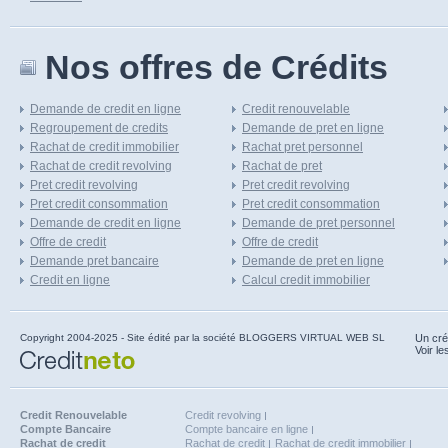
Nos offres de Crédits
Demande de credit en ligne
Credit renouvelable
Regroupement de credits
Demande de pret en ligne
Rachat de credit immobilier
Rachat pret personnel
Rachat de credit revolving
Rachat de pret
Pret credit revolving
Pret credit revolving
Pret credit consommation
Pret credit consommation
Demande de credit en ligne
Demande de pret personnel
Offre de credit
Offre de credit
Demande pret bancaire
Demande de pret en ligne
Credit en ligne
Calcul credit immobilier
Copyright 2004-2025 - Site édité par la société BLOGGERS VIRTUAL WEB SL
Un cré
Voir le
Credit Renouvelable
Credit revolving
Compte Bancaire
Compte bancaire en ligne
Rachat de credit
Rachat de credit
Rachat de credit immobilier