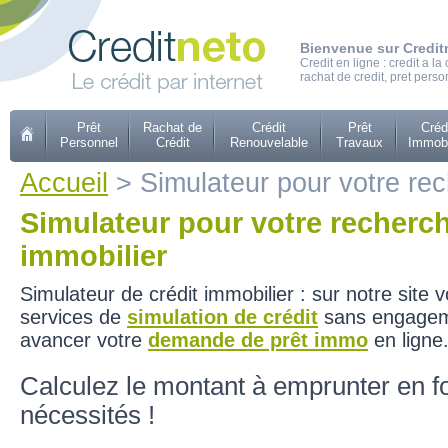
Bienvenue sur Credit
Credit en ligne : credit a 
rachat de credit, pret perso
Prêt
Rachat de
Crédit
Prêt
Créd
Personnel
Crédit
Renouvelable
Travaux
Immobi
Accueil
> Simulateur pour votre rec
Simulateur pour votre recherch
immobilier
Simulateur de crédit immobilier : sur notre site 
services de
simulation de crédit
sans engagem
avancer votre
demande de prêt immo
en ligne
Calculez le montant à emprunter en f
nécessités !