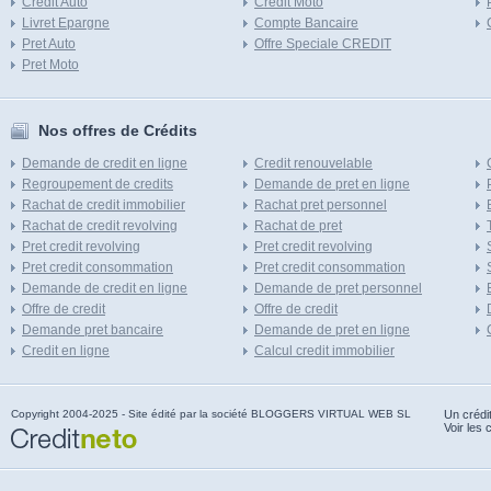
Credit Auto
Credit Moto
Livret Epargne
Compte Bancaire
Pret Auto
Offre Speciale CREDIT
Pret Moto
Nos offres de Crédits
Demande de credit en ligne
Credit renouvelable
Regroupement de credits
Demande de pret en ligne
Rachat de credit immobilier
Rachat pret personnel
Rachat de credit revolving
Rachat de pret
Pret credit revolving
Pret credit revolving
Pret credit consommation
Pret credit consommation
Demande de credit en ligne
Demande de pret personnel
Offre de credit
Offre de credit
Demande pret bancaire
Demande de pret en ligne
Credit en ligne
Calcul credit immobilier
Copyright 2004-2025 - Site édité par la société BLOGGERS VIRTUAL WEB SL
Un crédi
Voir les 