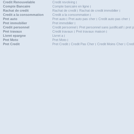
Credit Renouvelable
Credit revolving
Compte Bancaire
Compte bancaire en ligne
Rachat de credit
Rachat de credit
Rachat de credit immobilier
Credit a la consommation
Credit a la consommation
Pret auto
Pret auto
Pret auto pas cher
Credit auto pas cher
Pret immobilier
Pret immobilier
Credit personnel
Credit personnel
Pret personnel sans justificatif
pret 
Pret travaux
Credit travaux
Pret travaux maison
Livret epargne
Livret a
Pret Moto
Pret Moto
Pret Credit
Pret Credit
Credit Pas Cher
Credit Moins Cher
Cred