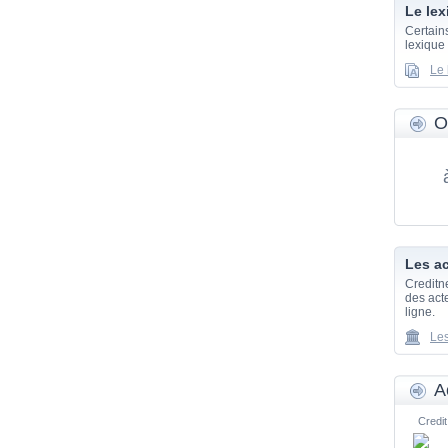
Le lex
Certain
lexique
Le 
O
Les ac
Creditn
des acte
ligne.
Les
A
Credit