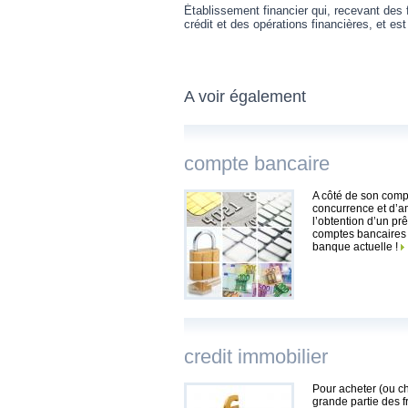
Établissement financier qui, recevant des 
crédit et des opérations financières, et es
A voir également
compte bancaire
A côté de son compt
concurrence et d’amé
l’obtention d’un pr
comptes bancaires s
banque actuelle !
credit immobilier
Pour acheter (ou ch
grande partie des f