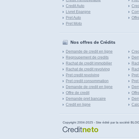
Credit Renouvelable
Pret
Credit Auto
Cred
Livret Epargne
Com
Pret Auto
Offr
Pret Moto
Nos offres de Crédits
Demande de credit en ligne
Cred
Regroupement de credits
Dema
Rachat de credit immobilier
Rach
Rachat de credit revolving
Rach
Pret credit revolving
Pret
Pret credit consommation
Pret
Demande de credit en ligne
Dem
Offre de credit
Offr
Demande pret bancaire
Dema
Credit en ligne
Calc
Copyright 2004-2025 - Site édité par la société