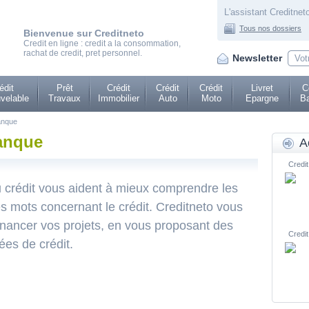
L'assistant Creditneto
Tous nos dossiers
Bienvenue sur Creditneto
Credit en ligne : credit a la consommation,
rachat de credit, pret personnel.
Newsletter
édit
Prêt
Crédit
Crédit
Crédit
Livret
C
velable
Travaux
Immobilier
Auto
Moto
Epargne
Ba
anque
banque
A
Credit
u crédit vous aident à mieux comprendre les
es mots concernant le crédit. Creditneto vous
inancer vos projets, en vous proposant des
Credit
ées de crédit.