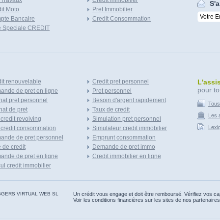
 Travaux
Credit Immobilier
S'a
it Moto
Pret Immobilier
pte Bancaire
Credit Consommation
e Speciale CREDIT
it renouvelable
Credit pret personnel
L'assi
pour to
nde de pret en ligne
Pret personnel
at pret personnel
Besoin d'argent rapidement
Tous
at de pret
Taux de credit
Les a
 credit revolving
Simulation pret personnel
Lexi
 credit consommation
Simulateur credit immobilier
ande de pret personnel
Emprunt consommation
e de credit
Demande de pret immo
nde de pret en ligne
Credit immobilier en ligne
ul credit immobilier
 BLOGGERS VIRTUAL WEB SL
Un crédit vous engage et doit être remboursé. Vérifiez vos 
Voir les conditions financières sur les sites de nos partenaires