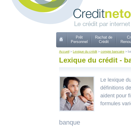
Prêt
Rachat de
Cr
Personnel
Crédit
Renou
Accueil
>
Lexique du crédit
>
compte bancaire
> b
Lexique du crédit - 
Le lexique d
définitions d
aident pour f
formules vari
banque