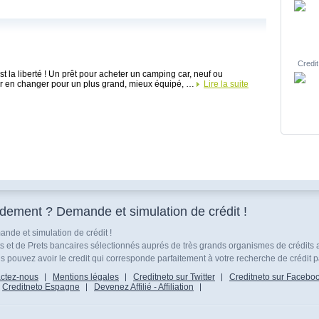
Credit
st la liberté ! Un prêt pour acheter un camping car, neuf ou
r en changer pour un plus grand, mieux équipé, …
Lire la suite
idement ? Demande et simulation de crédit !
nde et simulation de crédit !
ts et de Prets bancaires sélectionnés auprés de très grands organismes de crédits 
 pouvez avoir le credit qui corresponde parfaitement à votre recherche de crédit p
ctez-nous
Mentions légales
Creditneto sur Twitter
Creditneto sur Facebo
Creditneto Espagne
Devenez Affilié - Affiliation