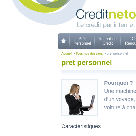
Prêt
Rachat de
Cr
Personnel
Crédit
Renou
Accueil
>
Tous nos dossiers
> pret personnel
pret personnel
Pourquoi ?
Une machine à
d’un voyage, 
voiture à cha
Caractéristiques