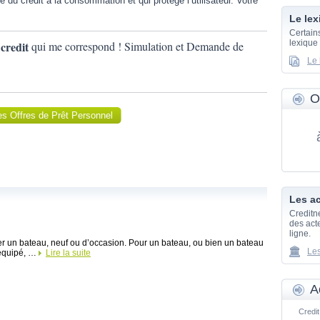
e du crédit à la consommation et qui protège l’utilisateur. Votre
Le lex
Certain
lexique
e
credit
qui me correspond ! Simulation et Demande de
Le 
O
les Offres de Prêt Personnel
Les ac
Creditn
des acte
ligne.
er un bateau, neuf ou d’occasion. Pour un bateau, ou bien un bateau
Les
 équipé, …
Lire la suite
A
Credit