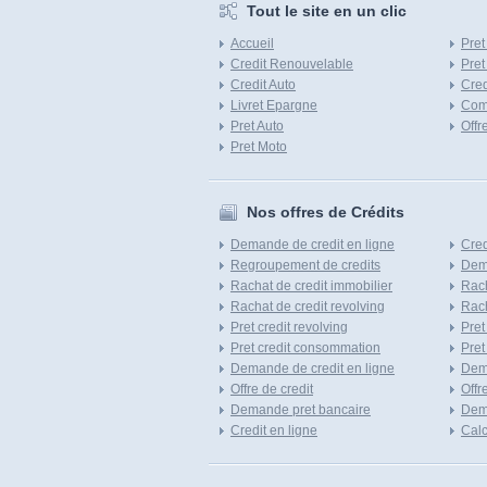
Tout le site en un clic
Accueil
Pret
Credit Renouvelable
Pret
Credit Auto
Cred
Livret Epargne
Com
Pret Auto
Offr
Pret Moto
Nos offres de Crédits
Demande de credit en ligne
Cred
Regroupement de credits
Dema
Rachat de credit immobilier
Rach
Rachat de credit revolving
Rach
Pret credit revolving
Pret
Pret credit consommation
Pret
Demande de credit en ligne
Dem
Offre de credit
Offr
Demande pret bancaire
Dema
Credit en ligne
Calc