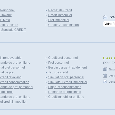
 Personnel
Rachat de Credit
 Travaux
Credit Immobilier
S'a
it Moto
Pret Immobilier
pte Bancaire
Credit Consommation
e Speciale CREDIT
it renouvelable
Credit pret personnel
L'assi
pour to
nde de pret en ligne
Pret personnel
at pret personnel
Besoin d'argent rapidement
Tous
at de pret
Taux de credit
Les a
 credit revolving
Simulation pret personnel
Lexi
 credit consommation
Simulateur credit immobilier
ande de pret personnel
Emprunt consommation
e de credit
Demande de pret immo
nde de pret en ligne
Credit immobilier en ligne
ul credit immobilier