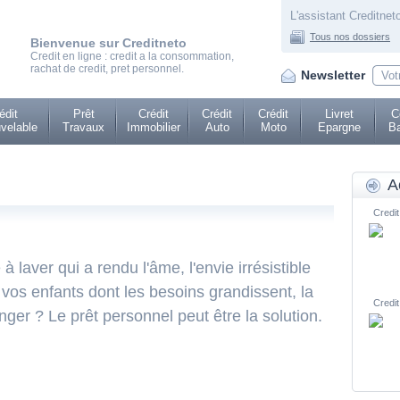
L'assistant Creditneto
Tous nos dossiers
Bienvenue sur Creditneto
Credit en ligne : credit a la consommation,
rachat de credit, pret personnel.
Newsletter
édit
Prêt
Crédit
Crédit
Crédit
Livret
C
velable
Travaux
Immobilier
Auto
Moto
Epargne
Ba
A
Credit
 laver qui a rendu l'âme, l'envie irrésistible
vos enfants dont les besoins grandissent, la
Credit
nger ? Le prêt personnel peut être la solution.