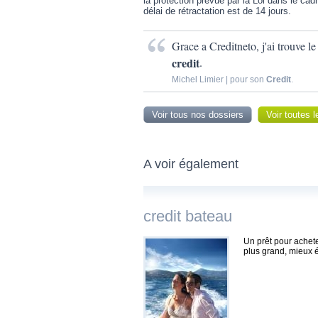
la protection prévue par la Loi dans le cadr
délai de rétractation est de 14 jours.
Grace a Creditneto, j'ai trouve l
credit
.
Michel Limier | pour son
Credit
.
Voir tous nos dossiers
Voir toutes 
A voir également
credit bateau
Un prêt pour achet
plus grand, mieux