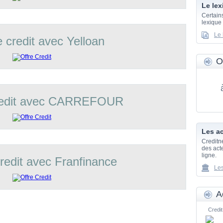
Le lex
Certain
lexique
Le 
e credit avec Yelloan
O
credit avec CARREFOUR
Les ac
Creditn
des acte
ligne.
credit avec Franfinance
Les
A
Credit