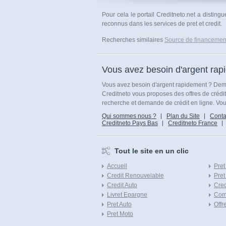
Pour cela le portail Creditneto.net a disting
reconnus dans les services de pret et credit.
Recherches similaires
Source de financemen
Vous avez besoin d'argent rap
Vous avez besoin d'argent rapidement ? Dema
Creditneto vous proposes des offres de crédi
recherche et demande de crédit en ligne. Vous
Qui sommes nous ?
Plan du Site
Conta
Creditneto Pays Bas
Creditneto France
Tout le site en un clic
Accueil
Pret
Credit Renouvelable
Pret
Credit Auto
Cred
Livret Epargne
Com
Pret Auto
Offr
Pret Moto