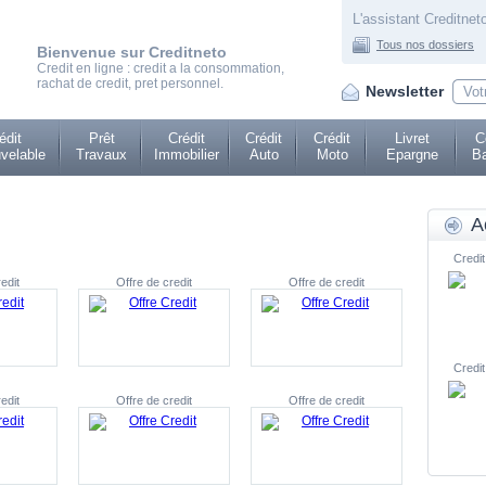
L'assistant Creditneto
Tous nos dossiers
Bienvenue sur Creditneto
Credit en ligne : credit a la consommation,
rachat de credit, pret personnel.
Newsletter
édit
Prêt
Crédit
Crédit
Crédit
Livret
C
velable
Travaux
Immobilier
Auto
Moto
Epargne
Ba
A
Credit
edit
Offre de credit
Offre de credit
Credit
edit
Offre de credit
Offre de credit