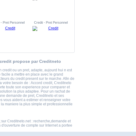
 - Pret Personnel
Credit - Pret Personnel
credit propose par Creditneto
 credit ou un pret, adapte, aujourd hui n est
 facile a mettre en place avec le grand
teurs du credit present sur le marche. Afin de
 votre besoin de : Accord credit, Creditneto
rte toute son experience pour comparer et
 solution la plus adaptee. Pour un rachat de
 une demande de pret, Creditneto et ses
s vous aident a estimer et renseigner votre
 la maniere la plus simple et professionnelle
t
sur Creditneto.net : recherche,demande et
n d'ouverture de compte sur Internet a portee