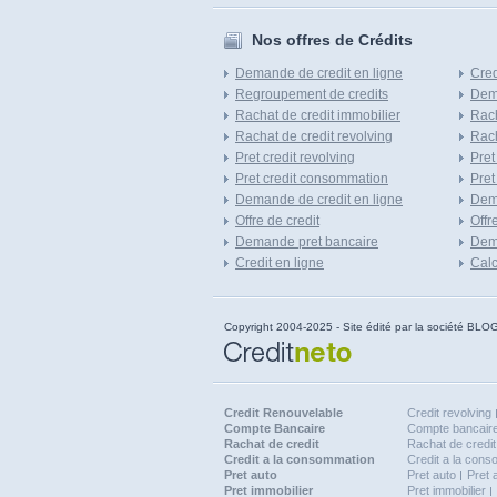
Nos offres de Crédits
Demande de credit en ligne
Cred
Regroupement de credits
Dema
Rachat de credit immobilier
Rach
Rachat de credit revolving
Rach
Pret credit revolving
Pret
Pret credit consommation
Pret
Demande de credit en ligne
Dem
Offre de credit
Offr
Demande pret bancaire
Dema
Credit en ligne
Calc
Copyright 2004-2025 - Site édité par la société
Credit Renouvelable
Credit revolving
Compte Bancaire
Compte bancaire
Rachat de credit
Rachat de credit
Credit a la consommation
Credit a la con
Pret auto
Pret auto
Pret 
Pret immobilier
Pret immobilier