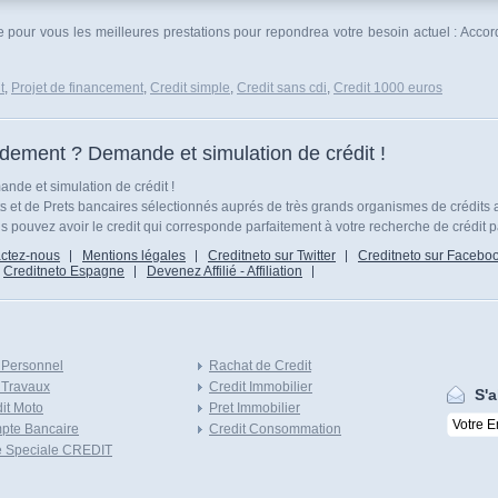
ue pour vous les meilleures prestations pour repondrea votre besoin actuel : Acco
t
,
Projet de financement
,
Credit simple
,
Credit sans cdi
,
Credit 1000 euros
idement ? Demande et simulation de crédit !
nde et simulation de crédit !
ts et de Prets bancaires sélectionnés auprés de très grands organismes de crédits 
 pouvez avoir le credit qui corresponde parfaitement à votre recherche de crédit p
ctez-nous
Mentions légales
Creditneto sur Twitter
Creditneto sur Facebo
Creditneto Espagne
Devenez Affilié - Affiliation
 Personnel
Rachat de Credit
 Travaux
Credit Immobilier
S'a
it Moto
Pret Immobilier
pte Bancaire
Credit Consommation
e Speciale CREDIT