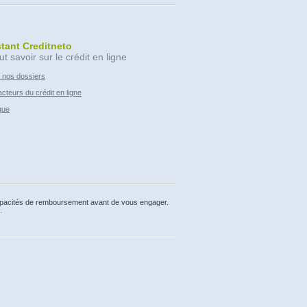
stant Creditneto
ut savoir sur le crédit en ligne
 nos dossiers
cteurs du crédit en ligne
que
capacités de remboursement avant de vous engager.
.