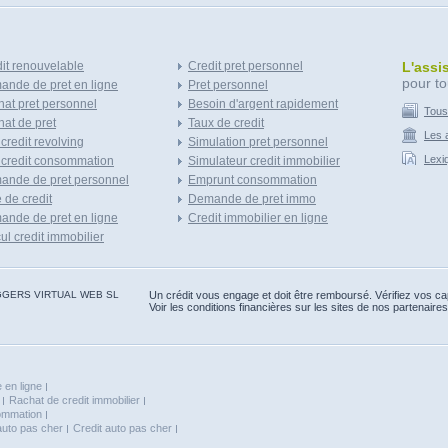
it renouvelable
Credit pret personnel
L'assi
pour to
nde de pret en ligne
Pret personnel
at pret personnel
Besoin d'argent rapidement
Tous
at de pret
Taux de credit
Les a
 credit revolving
Simulation pret personnel
Lexi
 credit consommation
Simulateur credit immobilier
ande de pret personnel
Emprunt consommation
e de credit
Demande de pret immo
nde de pret en ligne
Credit immobilier en ligne
ul credit immobilier
 BLOGGERS VIRTUAL WEB SL
Un crédit vous engage et doit être remboursé. Vérifiez vos 
Voir les conditions financières sur les sites de nos partenaires
 en ligne
Rachat de credit immobilier
sommation
auto pas cher
Credit auto pas cher