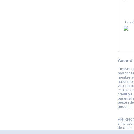
Credit
Accord 
Trouver un
pas chose
nombre ac
repondre a
vous appo
choisir la
credit ou
partenaire
besoin de
possible.
Pret credi
simulatio
de clic !