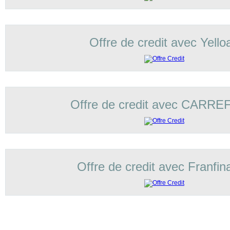
Offre de credit avec Yello
Offre de credit avec CARR
Offre de credit avec Franfin