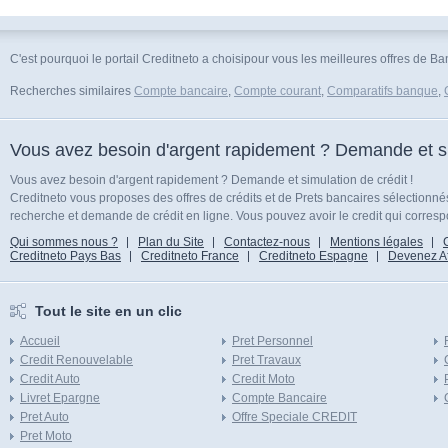
C'est pourquoi le portail Creditneto a choisipour vous les meilleures offres de 
Recherches similaires
Compte bancaire
,
Compte courant
,
Comparatifs banque
,
Vous avez besoin d'argent rapidement ? Demande et sim
Vous avez besoin d'argent rapidement ? Demande et simulation de crédit !
Creditneto vous proposes des offres de crédits et de Prets bancaires sélectionn
recherche et demande de crédit en ligne. Vous pouvez avoir le credit qui corresp
Qui sommes nous ?
Plan du Site
Contactez-nous
Mentions légales
Creditneto Pays Bas
Creditneto France
Creditneto Espagne
Devenez Affi
Tout le site en un clic
Accueil
Pret Personnel
Credit Renouvelable
Pret Travaux
Credit Auto
Credit Moto
Livret Epargne
Compte Bancaire
Pret Auto
Offre Speciale CREDIT
Pret Moto