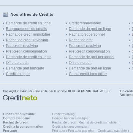
Nos offres de Crédits
Demande de credit en ligne
Credit renouvelable
Regroupement de credits
Demande de pret en ligne
Rachat de credit immobilier
Rachat pret personnel
Rachat de credit revolving
Rachat de pret
Pret credit revolving
Pret credit revolving
Pret credit consommation
Pret credit consommation
Demande de credit en ligne
Demande de pret personnel
Offre de credit
Offre de credit
Demande pret bancaire
Demande de pret en ligne
Credit en ligne
Calcul credit immobilier
Copyright 2004-2025 - Site édité par la société BLOGGERS VIRTUAL WEB SL
Un crédi
Voir les 
Credit Renouvelable
Credit revolving
Compte Bancaire
Compte bancaire en ligne
Rachat de credit
Rachat de credit
Rachat de credit immobilier
Credit a la consommation
Credit a la consommation
Pret auto
Pret auto
Pret auto pas cher
Credit auto pas cher