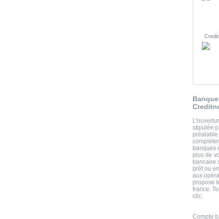
Credit
Banque 
Creditn
L'ouvertu
stipulée p
préalable 
complètem
banques e
plus de v
bancaire s
prêt ou en
aux opéra
propose l
france. T
clic.
Compte ba