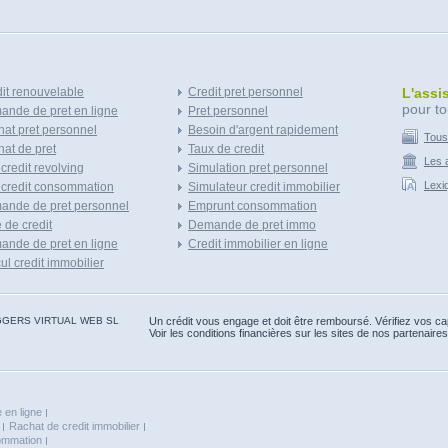
it renouvelable
Credit pret personnel
L'assi
pour to
nde de pret en ligne
Pret personnel
at pret personnel
Besoin d'argent rapidement
Tous
at de pret
Taux de credit
Les a
 credit revolving
Simulation pret personnel
Lexi
 credit consommation
Simulateur credit immobilier
ande de pret personnel
Emprunt consommation
e de credit
Demande de pret immo
nde de pret en ligne
Credit immobilier en ligne
ul credit immobilier
 BLOGGERS VIRTUAL WEB SL
Un crédit vous engage et doit être remboursé. Vérifiez vos 
Voir les conditions financières sur les sites de nos partenaires
 en ligne
Rachat de credit immobilier
sommation