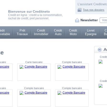
L'assistant Creditneto
Tous nos dossiers
Bienvenue sur Creditneto
Credit en ligne : credit a la consommation,
rachat de credit, pret personnel.
Newsletter
édit
Prêt
Crédit
Crédit
Crédit
Livret
C
velable
Travaux
Immobilier
Auto
Moto
Epargne
Ba
A
ce
Credit
caire
Carte bancaire
Compte bancaire
Credit
caire
Compte bancaire
Compte bancaire