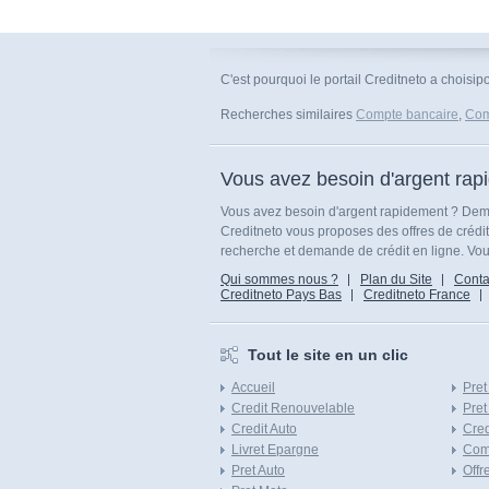
C'est pourquoi le portail Creditneto a choisi
Recherches similaires
Compte bancaire
,
Com
Vous avez besoin d'argent rap
Vous avez besoin d'argent rapidement ? Dema
Creditneto vous proposes des offres de crédi
recherche et demande de crédit en ligne. Vous
Qui sommes nous ?
Plan du Site
Conta
Creditneto Pays Bas
Creditneto France
Tout le site en un clic
Accueil
Pret
Credit Renouvelable
Pret
Credit Auto
Cred
Livret Epargne
Com
Pret Auto
Offr