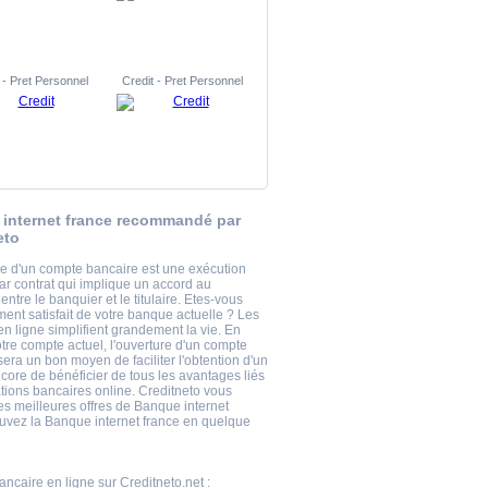
 - Pret Personnel
Credit - Pret Personnel
internet france recommandé par
eto
re d'un compte bancaire est une exécution
ar contrat qui implique un accord au
entre le banquier et le titulaire. Etes-vous
ent satisfait de votre banque actuelle ? Les
n ligne simplifient grandement la vie. En
otre compte actuel, l'ouverture d'un compte
era un bon moyen de faciliter l'obtention d'un
core de bénéficier de tous les avantages liés
tions bancaires online. Creditneto vous
es meilleures offres de Banque internet
ouvez la Banque internet france en quelque
ncaire en ligne
sur Creditneto.net :