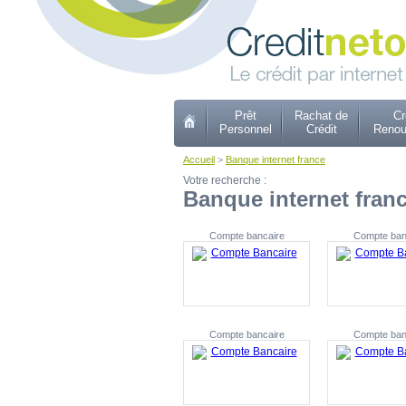
Prêt
Rachat de
Cr
Personnel
Crédit
Renou
Accueil
>
Banque internet france
Votre recherche :
Banque internet fran
Compte bancaire
Compte ban
Compte bancaire
Compte ban