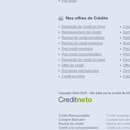
Pret Moto
Nos offres de Crédits
Demande de credit en ligne
Cred
Regroupement de credits
Dema
Rachat de credit immobilier
Rach
Rachat de credit revolving
Rach
Pret credit revolving
Pret
Pret credit consommation
Pret
Demande de credit en ligne
Dem
Offre de credit
Offr
Demande pret bancaire
Dema
Credit en ligne
Calc
Copyright 2004-2025 - Site édité par la société
Credit Renouvelable
Credit revolving
Compte Bancaire
Compte bancaire
Rachat de credit
Rachat de credit
Credit a la consommation
Credit a la con