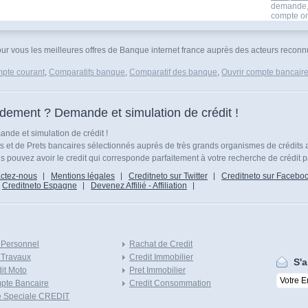
demande,s
compte onl
pour vous les meilleures offres de Banque internet france auprès des acteurs recon
pte courant
,
Comparatifs banque
,
Comparatif des banque
,
Ouvrir compte bancaire
idement ? Demande et simulation de crédit !
nde et simulation de crédit !
ts et de Prets bancaires sélectionnés auprés de très grands organismes de crédits 
 pouvez avoir le credit qui corresponde parfaitement à votre recherche de crédit p
ctez-nous
Mentions légales
Creditneto sur Twitter
Creditneto sur Facebo
Creditneto Espagne
Devenez Affilié - Affiliation
 Personnel
Rachat de Credit
 Travaux
Credit Immobilier
S'a
it Moto
Pret Immobilier
pte Bancaire
Credit Consommation
e Speciale CREDIT