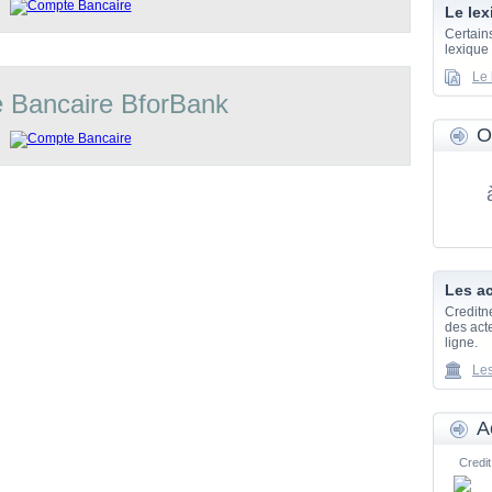
Le lex
Certain
lexique
Le 
 Bancaire BforBank
O
Les ac
Creditn
des acte
ligne.
Les
A
Credit