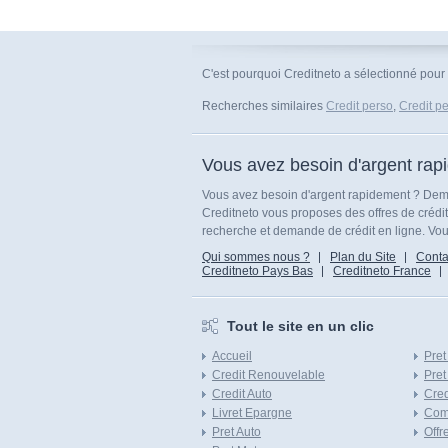
C'est pourquoi Creditneto a sélectionné pour 
Recherches similaires
Credit perso
,
Credit p
Vous avez besoin d'argent rap
Vous avez besoin d'argent rapidement ? Dema
Creditneto vous proposes des offres de crédi
recherche et demande de crédit en ligne. Vous
Qui sommes nous ?
Plan du Site
Conta
Creditneto Pays Bas
Creditneto France
Tout le site en un clic
Accueil
Pret
Credit Renouvelable
Pret
Credit Auto
Cred
Livret Epargne
Com
Pret Auto
Offr