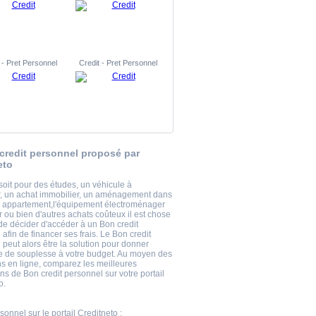
 - Pret Personnel
Credit - Pret Personnel
credit personnel proposé par
eto
soit pour des études, un véhicule à
, un achat immobilier, un aménagement dans
 appartement,l'équipement électroménager
r ou bien d'autres achats coûteux il est chose
de décider d'accéder à un Bon credit
afin de financer ses frais. Le Bon credit
 peut alors être la solution pour donner
 de souplesse à votre budget. Au moyen des
ns en ligne, comparez les meilleures
ns de Bon credit personnel sur votre portail
o.
rsonnel
sur le portail Creditneto :