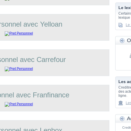
Le lex
Certain
lexique
rsonnel avec Yelloan
Le 
O
sonnel avec Carrefour
Les ac
Creditn
des acte
onnel avec Franfinance
ligne.
Les
A
Credit
rsonnel avec Lenbox