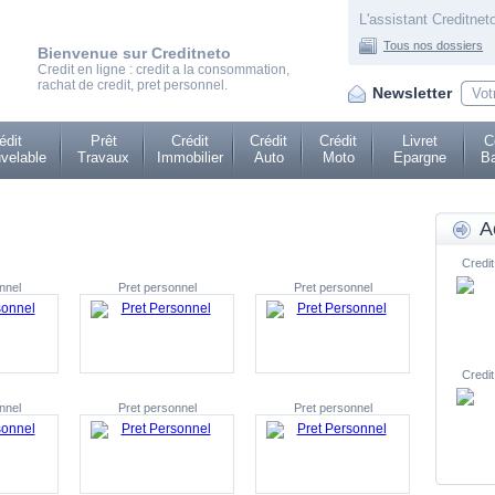
L'assistant Creditneto
Tous nos dossiers
Bienvenue sur Creditneto
Credit en ligne : credit a la consommation,
rachat de credit, pret personnel.
Newsletter
édit
Prêt
Crédit
Crédit
Crédit
Livret
C
velable
Travaux
Immobilier
Auto
Moto
Epargne
Ba
A
Credit
nnel
Pret personnel
Pret personnel
Credit
nnel
Pret personnel
Pret personnel