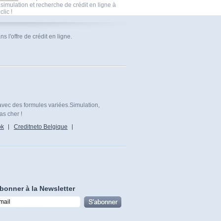
imulation et recherche de crédit en ligne à
clic !
 l'offre de crédit en ligne.
avec des formules variées.Simulation,
as cher !
ok
Creditneto Belgique
bonner à la Newsletter