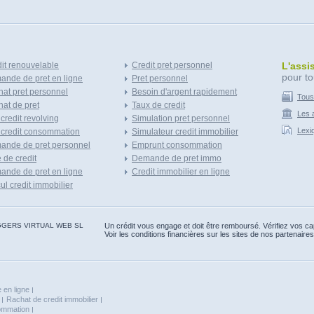
it renouvelable
Credit pret personnel
L'assi
pour to
nde de pret en ligne
Pret personnel
at pret personnel
Besoin d'argent rapidement
Tous
at de pret
Taux de credit
Les a
 credit revolving
Simulation pret personnel
Lexi
 credit consommation
Simulateur credit immobilier
ande de pret personnel
Emprunt consommation
e de credit
Demande de pret immo
nde de pret en ligne
Credit immobilier en ligne
ul credit immobilier
 BLOGGERS VIRTUAL WEB SL
Un crédit vous engage et doit être remboursé. Vérifiez vos 
Voir les conditions financières sur les sites de nos partenaires
 en ligne
Rachat de credit immobilier
sommation