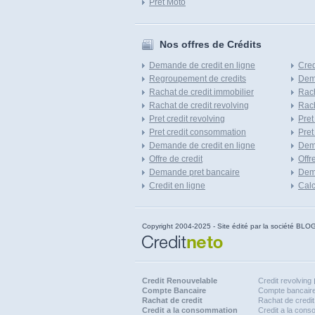
Pret Moto
Nos offres de Crédits
Demande de credit en ligne
Cred
Regroupement de credits
Dema
Rachat de credit immobilier
Rach
Rachat de credit revolving
Rach
Pret credit revolving
Pret
Pret credit consommation
Pret
Demande de credit en ligne
Dem
Offre de credit
Offr
Demande pret bancaire
Dema
Credit en ligne
Calc
Copyright 2004-2025 - Site édité par la société
Credit Renouvelable
Credit revolving
Compte Bancaire
Compte bancaire
Rachat de credit
Rachat de credit
Credit a la consommation
Credit a la con