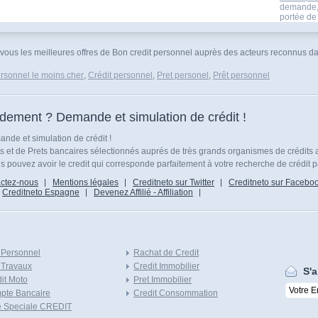
demande,s
portée de 
vous les meilleures offres de Bon credit personnel auprès des acteurs reconnus dans
ersonnel le moins cher
,
Crédit personnel
,
Pret personel
,
Prêt personnel
idement ? Demande et simulation de crédit !
nde et simulation de crédit !
ts et de Prets bancaires sélectionnés auprés de très grands organismes de crédits 
 pouvez avoir le credit qui corresponde parfaitement à votre recherche de crédit p
ctez-nous
Mentions légales
Creditneto sur Twitter
Creditneto sur Facebo
Creditneto Espagne
Devenez Affilié - Affiliation
 Personnel
Rachat de Credit
 Travaux
Credit Immobilier
S'a
it Moto
Pret Immobilier
pte Bancaire
Credit Consommation
e Speciale CREDIT