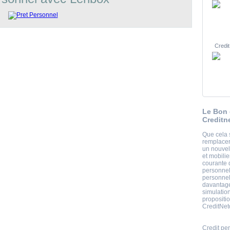
Credit
Le Bon 
Creditn
Que cela 
remplacer
un nouvel
et mobilie
courante 
personnel 
personnel
davantage
simulatio
propositio
CreditNet
Credit pe