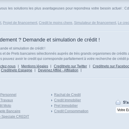
r vous les solutions les plus avantageuses pour repondrea votre besoin actuel : 
t
,
Projet de financement
,
Credit le moins chere
,
Simulateur de financement
,
Le cred
idement ? Demande et simulation de crédit !
nde et simulation de crédit !
ts et de Prets bancaires sélectionnés auprés de très grands organismes de crédits 
 pouvez avoir le credit qui corresponde parfaitement à votre recherche de crédit p
ctez-nous
Mentions légales
Creditneto sur Twitter
Creditneto sur Facebo
Creditneto Espagne
Devenez Affilié - Affiliation
 Personnel
Rachat de Credit
 Travaux
Credit Immobilier
S'a
it Moto
Pret Immobilier
pte Bancaire
Credit Consommation
e Speciale CREDIT