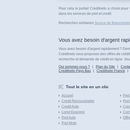
Pour cela le portail Creditneto a choisi pou
dans les services de pret et credit.
Recherches similaires
Source de financemen
Vous avez besoin d'argent rap
Vous avez besoin d'argent rapidement ? Dema
Creditneto vous proposes des offres de crédi
recherche et demande de crédit en ligne. Vous
Qui sommes nous ?
Plan du Site
Conta
Creditneto Pays Bas
Creditneto France
Tout le site en un clic
Accueil
Pret
Credit Renouvelable
Pret
Credit Auto
Cred
Livret Epargne
Com
Pret Auto
Offr
Pret Moto