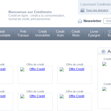
L'assistant Creditneto
Tous nos dossiers
Bienvenue sur Creditneto
Credit en ligne : credit a la consommation,
rachat de credit, pret personnel.
Newsletter
édit
Prêt
Crédit
Crédit
Crédit
Livret
C
velable
Travaux
Immobilier
Auto
Moto
Epargne
Ba
A
Credit
edit
Offre de credit
Offre de credit
Credit
edit
Offre de credit
Offre de credit