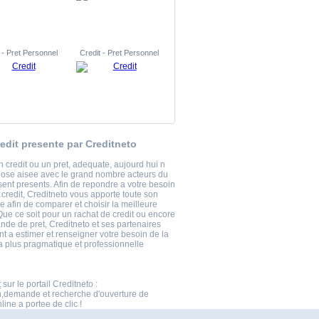
 - Pret Personnel
Credit - Pret Personnel
edit presente par Creditneto
 credit ou un pret, adequate, aujourd hui n
hose aisee avec le grand nombre acteurs du
sent presents. Afin de repondre a votre besoin
 credit, Creditneto vous apporte toute son
 afin de comparer et choisir la meilleure
Que ce soit pour un rachat de credit ou encore
de de pret, Creditneto et ses partenaires
t a estimer et renseigner votre besoin de la
a plus pragmatique et professionnelle
t
sur le portail Creditneto :
n,demande et recherche d'ouverture de
ine a portee de clic !