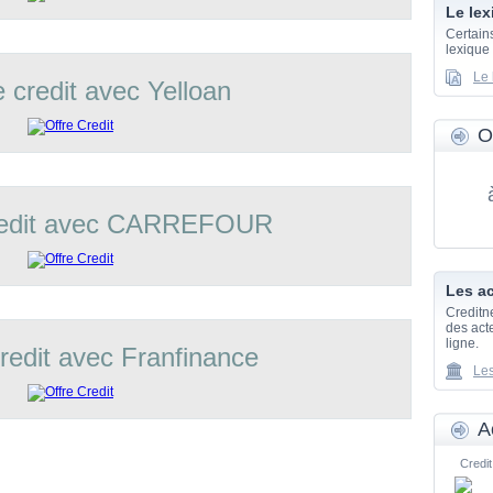
Le lex
Certain
lexique
Le 
e credit avec Yelloan
O
credit avec CARREFOUR
Les ac
Creditn
des acte
ligne.
credit avec Franfinance
Les
A
Credit