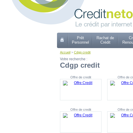
Prêt
Rachat de
Cr
Personnel
Crédit
Renou
Accueil
>
Cdgp credit
Votre recherche :
Cdgp credit
Offre de credit
Offre de cr
Offre de credit
Offre de cr