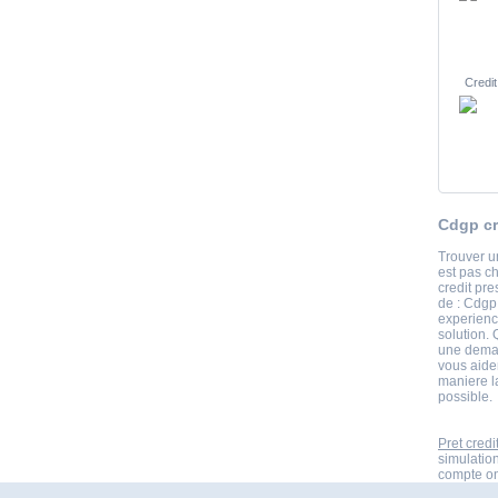
Credit
Cdgp cr
Trouver un
est pas c
credit pre
de : Cdgp
experience
solution. 
une deman
vous aiden
maniere l
possible.
Pret credi
simulatio
compte onl