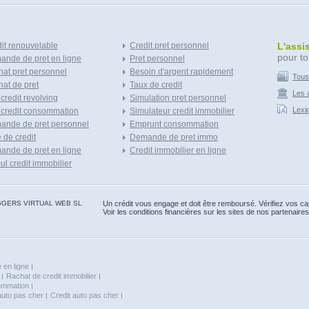
it renouvelable
Credit pret personnel
L'assi
pour to
nde de pret en ligne
Pret personnel
at pret personnel
Besoin d'argent rapidement
Tous
at de pret
Taux de credit
Les a
 credit revolving
Simulation pret personnel
Lexi
 credit consommation
Simulateur credit immobilier
ande de pret personnel
Emprunt consommation
e de credit
Demande de pret immo
nde de pret en ligne
Credit immobilier en ligne
ul credit immobilier
 BLOGGERS VIRTUAL WEB SL
Un crédit vous engage et doit être remboursé. Vérifiez vos 
Voir les conditions financières sur les sites de nos partenaires
 en ligne
Rachat de credit immobilier
sommation
auto pas cher
Credit auto pas cher