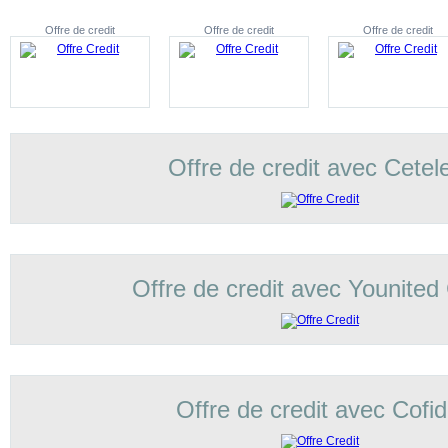
Offre de credit
Offre de credit
Offre de credit
Offre de credit avec Cete
Offre de credit avec Younited 
Offre de credit avec Cofid