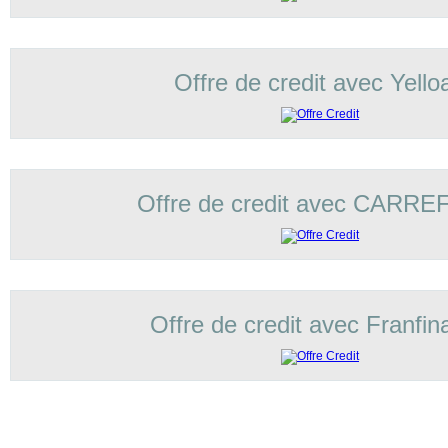
Offre de credit avec Yello
Offre de credit avec CARR
Offre de credit avec Franfin