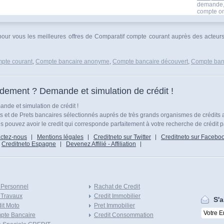
demande,s
compte onl
sipour vous les meilleures offres de Comparatif compte courant auprès des acte
pte courant
,
Compte bancaire anonyme
,
Compte bancaire découvert
,
Compte banc
idement ? Demande et simulation de crédit !
nde et simulation de crédit !
ts et de Prets bancaires sélectionnés auprés de très grands organismes de crédits 
 pouvez avoir le credit qui corresponde parfaitement à votre recherche de crédit p
ctez-nous
Mentions légales
Creditneto sur Twitter
Creditneto sur Facebo
Creditneto Espagne
Devenez Affilié - Affiliation
 Personnel
Rachat de Credit
 Travaux
Credit Immobilier
S'a
it Moto
Pret Immobilier
pte Bancaire
Credit Consommation