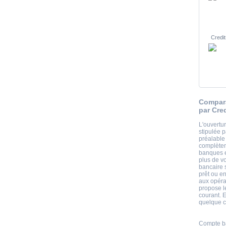
Credit
Compar
par Cre
L'ouvertu
stipulée p
préalable 
complètem
banques e
plus de v
bancaire s
prêt ou en
aux opéra
propose l
courant. 
quelque cl
Compte ba