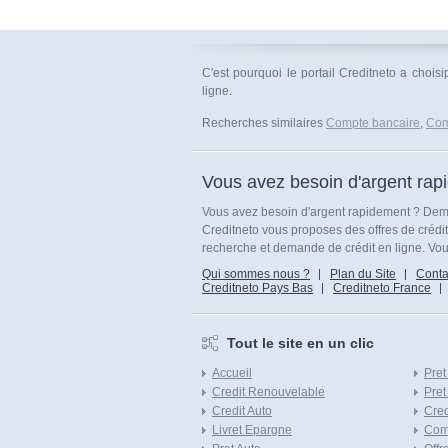
C'est pourquoi le portail Creditneto a choi
ligne.
Recherches similaires
Compte bancaire
,
Com
Vous avez besoin d'argent rap
Vous avez besoin d'argent rapidement ? Dema
Creditneto vous proposes des offres de crédi
recherche et demande de crédit en ligne. Vous
Qui sommes nous ?
Plan du Site
Conta
Creditneto Pays Bas
Creditneto France
Tout le site en un clic
Accueil
Pret
Credit Renouvelable
Pret
Credit Auto
Cred
Livret Epargne
Com