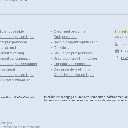
e Speciale CREDIT
it renouvelable
Credit pret personnel
L'assi
pour to
nde de pret en ligne
Pret personnel
at pret personnel
Besoin d'argent rapidement
Tous
at de pret
Taux de credit
Les a
 credit revolving
Simulation pret personnel
Lexi
 credit consommation
Simulateur credit immobilier
ande de pret personnel
Emprunt consommation
e de credit
Demande de pret immo
nde de pret en ligne
Credit immobilier en ligne
ul credit immobilier
 BLOGGERS VIRTUAL WEB SL
Un crédit vous engage et doit être remboursé. Vérifiez vos 
Voir les conditions financières sur les sites de nos partenaires
 en ligne
Rachat de credit immobilier