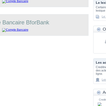
Le lex
Certain
lexique
Le 
 Bancaire BforBank
O
Les ac
Creditn
des acte
ligne.
Les
A
Credit