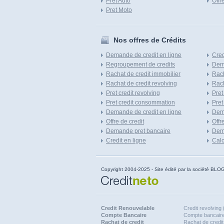
Pret Auto
Offr
Pret Moto
Nos offres de Crédits
Demande de credit en ligne
Cred
Regroupement de credits
Dema
Rachat de credit immobilier
Rach
Rachat de credit revolving
Rach
Pret credit revolving
Pret
Pret credit consommation
Pret
Demande de credit en ligne
Dem
Offre de credit
Offr
Demande pret bancaire
Dema
Credit en ligne
Calc
Copyright 2004-2025 - Site édité par la société
Credit Renouvelable
Credit revolving
Compte Bancaire
Compte bancaire
Rachat de credit
Rachat de credit