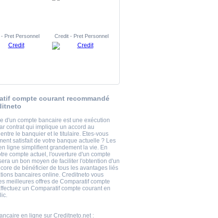
 - Pret Personnel
Credit - Pret Personnel
atif compte courant recommandé
ditneto
re d'un compte bancaire est une exécution
ar contrat qui implique un accord au
entre le banquier et le titulaire. Etes-vous
ent satisfait de votre banque actuelle ? Les
n ligne simplifient grandement la vie. En
otre compte actuel, l'ouverture d'un compte
era un bon moyen de faciliter l'obtention d'un
core de bénéficier de tous les avantages liés
tions bancaires online. Creditneto vous
es meilleures offres de Comparatif compte
Effectuez un Comparatif compte courant en
ic.
ncaire en ligne
sur Creditneto.net :