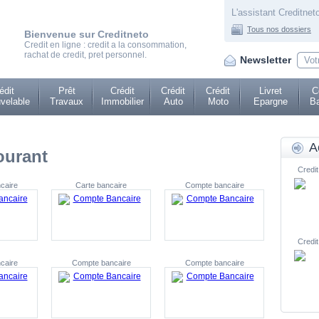
L'assistant Creditneto
Tous nos dossiers
Bienvenue sur Creditneto
Credit en ligne : credit a la consommation,
rachat de credit, pret personnel.
Newsletter
édit
Prêt
Crédit
Crédit
Crédit
Livret
C
velable
Travaux
Immobilier
Auto
Moto
Epargne
Ba
A
ourant
Credit
caire
Carte bancaire
Compte bancaire
Credit
caire
Compte bancaire
Compte bancaire