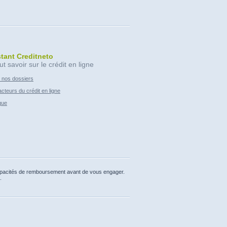
stant Creditneto
ut savoir sur le crédit en ligne
 nos dossiers
cteurs du crédit en ligne
que
capacités de remboursement avant de vous engager.
.