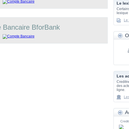
Le lex
Certain
lexique
Le 
 Bancaire BforBank
O
Les ac
Creditn
des acte
ligne.
Les
A
Credit