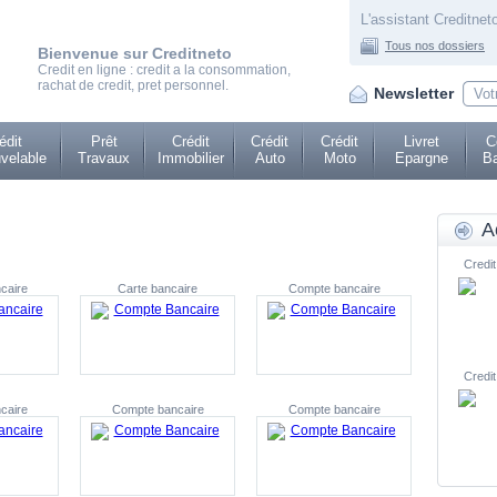
L'assistant Creditneto
Tous nos dossiers
Bienvenue sur Creditneto
Credit en ligne : credit a la consommation,
rachat de credit, pret personnel.
Newsletter
édit
Prêt
Crédit
Crédit
Crédit
Livret
C
velable
Travaux
Immobilier
Auto
Moto
Epargne
Ba
A
Credit
caire
Carte bancaire
Compte bancaire
Credit
caire
Compte bancaire
Compte bancaire