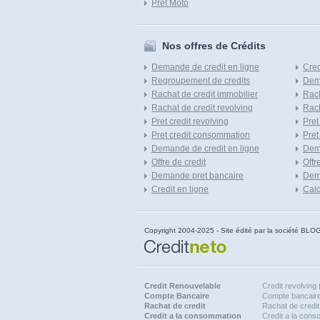
Pret Moto
Nos offres de Crédits
Demande de credit en ligne
Cred
Regroupement de credits
Dema
Rachat de credit immobilier
Rach
Rachat de credit revolving
Rach
Pret credit revolving
Pret
Pret credit consommation
Pret
Demande de credit en ligne
Dem
Offre de credit
Offr
Demande pret bancaire
Dema
Credit en ligne
Calc
Copyright 2004-2025 - Site édité par la société
Credit Renouvelable
Credit revolving
Compte Bancaire
Compte bancaire
Rachat de credit
Rachat de credit
Credit a la consommation
Credit a la con