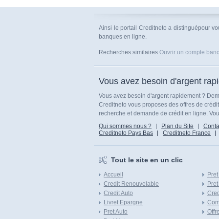
Ainsi le portail Creditneto a distinguépour 
banques en ligne.
Recherches similaires
Ouvrir un compte banc
Vous avez besoin d'argent rap
Vous avez besoin d'argent rapidement ? Dema
Creditneto vous proposes des offres de crédi
recherche et demande de crédit en ligne. Vous
Qui sommes nous ?
Plan du Site
Conta
Creditneto Pays Bas
Creditneto France
Tout le site en un clic
Accueil
Pret
Credit Renouvelable
Pret
Credit Auto
Cred
Livret Epargne
Com
Pret Auto
Offr