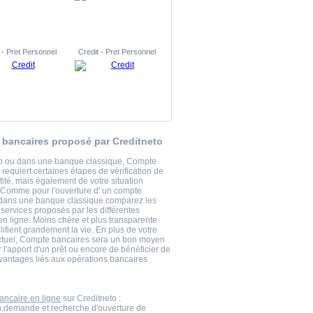
 - Pret Personnel
Credit - Pret Personnel
bancaires proposé par Creditneto
b ou dans une banque classique, Compte
requiert certaines étapes de vérification de
tité, mais également de votre situation
 Comme pour l'ouverture d' un compte
dans une banque classique comparez les
s services proposés par les différentes
n ligne. Moins chère et plus transparente
lifient grandement la vie. En plus de votre
tuel, Compte bancaires sera un bon moyen
er l'apport d'un prêt ou encore de bénéficier de
avantages liés aux opérations bancaires
ncaire en ligne
sur Creditneto :
n,demande et recherche d'ouverture de