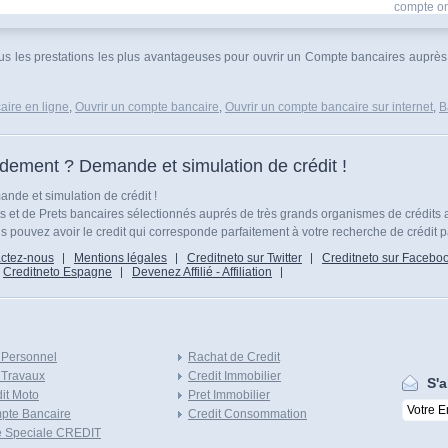
compte onl
vous les prestations les plus avantageuses pour ouvrir un Compte bancaires auprès
aire en ligne
,
Ouvrir un compte bancaire
,
Ouvrir un compte bancaire sur internet
,
B
idement ? Demande et simulation de crédit !
nde et simulation de crédit !
ts et de Prets bancaires sélectionnés auprés de très grands organismes de crédits 
 pouvez avoir le credit qui corresponde parfaitement à votre recherche de crédit p
ctez-nous
Mentions légales
Creditneto sur Twitter
Creditneto sur Facebo
Creditneto Espagne
Devenez Affilié - Affiliation
 Personnel
Rachat de Credit
 Travaux
Credit Immobilier
S'a
it Moto
Pret Immobilier
pte Bancaire
Credit Consommation
e Speciale CREDIT