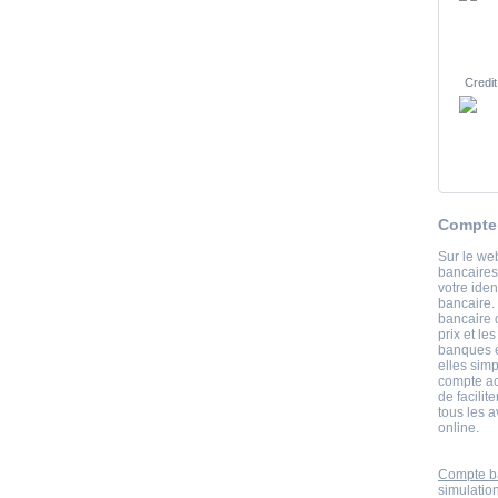
Credit
Compte 
Sur le we
bancaires 
votre iden
bancaire.
bancaire 
prix et le
banques e
elles simp
compte ac
de facilit
tous les 
online.
Compte ba
simulatio