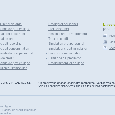
it renouvelable
Credit pret personnel
L'assi
pour to
nde de pret en ligne
Pret personnel
at pret personnel
Besoin d'argent rapidement
Tous
at de pret
Taux de credit
Les a
 credit revolving
Simulation pret personnel
Lexi
 credit consommation
Simulateur credit immobilier
ande de pret personnel
Emprunt consommation
e de credit
Demande de pret immo
nde de pret en ligne
Credit immobilier en ligne
ul credit immobilier
 BLOGGERS VIRTUAL WEB SL
Un crédit vous engage et doit être remboursé. Vérifiez vos 
Voir les conditions financières sur les sites de nos partenaires
 en ligne
Rachat de credit immobilier
sommation