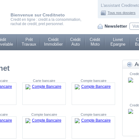
L'assistant Creditneto
Tous nos dossiers
Bienvenue sur Creditneto
Credit en ligne : credit a la consommation,
rachat de credit, pret personnel.
Newsletter
édit
Prêt
Crédit
Crédit
Crédit
Livret
C
velable
Travaux
Immobilier
Auto
Moto
Epargne
Ba
A
net
Credit
caire
Carte bancaire
Compte bancaire
Credit
caire
Compte bancaire
Compte bancaire