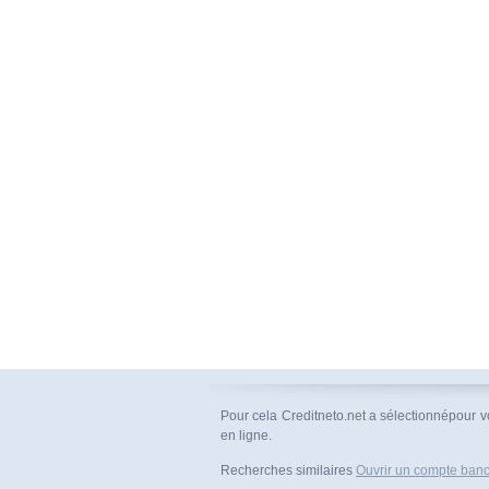
Pour cela Creditneto.net a sélectionnépour 
en ligne.
Recherches similaires
Ouvrir un compte banc