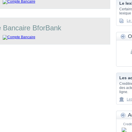
Le lex
Certain
lexique
Le 
 Bancaire BforBank
O
Les ac
Creditn
des acte
ligne.
Les
A
Credit