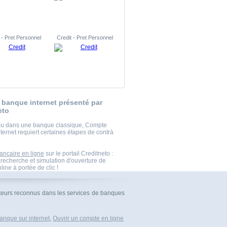
 - Pret Personnel
Credit - Pret Personnel
banque internet présenté par
eto
ou dans une banque classique, Compte
ternet requiert certaines étapes de contrà
ncaire en ligne
sur le portail Creditneto :
echerche et simulation d'ouverture de
ine à portée de clic !
cteurs reconnus dans les services de banques
anque sur internet
,
Ouvrir un compte en ligne