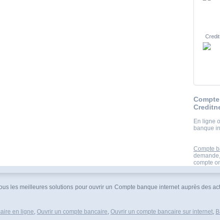
Credit
Compte 
Creditn
En ligne 
banque in
Compte ba
demande,r
compte onl
vous les meilleures solutions pour ouvrir un Compte banque internet auprès des a
aire en ligne
,
Ouvrir un compte bancaire
,
Ouvrir un compte bancaire sur internet
,
B