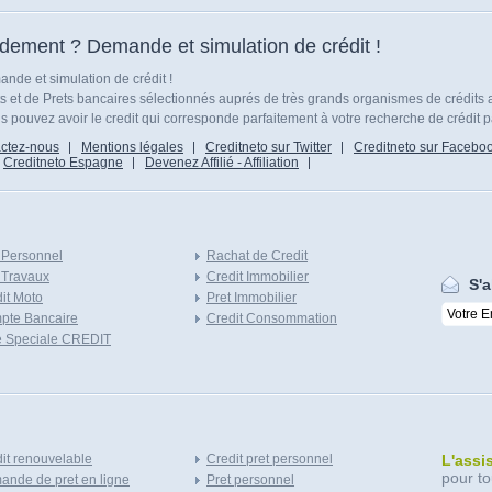
idement ? Demande et simulation de crédit !
nde et simulation de crédit !
ts et de Prets bancaires sélectionnés auprés de très grands organismes de crédits 
 pouvez avoir le credit qui corresponde parfaitement à votre recherche de crédit p
ctez-nous
Mentions légales
Creditneto sur Twitter
Creditneto sur Facebo
Creditneto Espagne
Devenez Affilié - Affiliation
 Personnel
Rachat de Credit
 Travaux
Credit Immobilier
S'a
it Moto
Pret Immobilier
pte Bancaire
Credit Consommation
e Speciale CREDIT
it renouvelable
Credit pret personnel
L'assi
pour to
nde de pret en ligne
Pret personnel