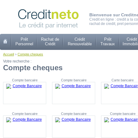
Bienvenue sur Creditn
Credit en ligne : credit a la
rachat de credit, pret personn
Prêt
Rachat de
Crédit
Prêt
Crédit
Personnel
Crédit
Renouvelable
Travaux
Immobili
Accueil
>
Compte cheques
Votre recherche :
Compte cheques
Compte bancaire
Compte bancaire
Carte bancaire
Compte bancaire
Compte bancaire
Compte bancaire