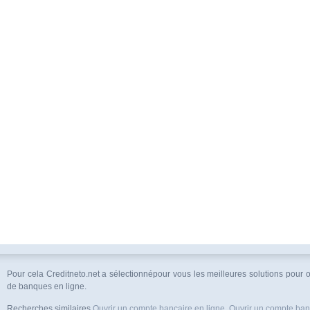
Pour cela Creditneto.net a sélectionnépour vous les meilleures solutions pour
de banques en ligne.
Recherches similaires
Ouvrir un compte bancaire en ligne
,
Ouvrir un compte ban