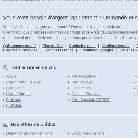
Vous avez besoin d'argent rapidement ? Demande et sim
Vous avez besoin d'argent rapidement ? Demande et simulation de crédit !
Creditneto vous proposes des offres de crédits et de Prets bancaires sélectionn
recherche et demande de crédit en ligne. Vous pouvez avoir le credit qui corresp
Qui sommes nous ?
Plan du Site
Contactez-nous
Mentions légales
Creditneto Pays Bas
Creditneto France
Creditneto Espagne
Devenez Affi
Tout le site en un clic
Accueil
Pret Personnel
Credit Renouvelable
Pret Travaux
Credit Auto
Credit Moto
Livret Epargne
Compte Bancaire
Pret Auto
Offre Speciale CREDIT
Pret Moto
Nos offres de Crédits
Demande de credit en ligne
Credit renouvelable