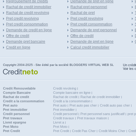
Regroupement de credits
Demande de pret en ligne
Rachat de credit immobilier
Rachat pret personnel
Rachat de credit revolving
Rachat de pret
Pret credit revolving
Pret credit revolving
Pret credit consommation
Pret credit consommation
Demande de credit en ligne
Demande de pret personnel
Offre de credit
Offre de credit
Demande pret bancaire
Demande de pret en ligne
Credit en ligne
Calcul credit immobilier
Copyright 2004-2025 - Site édité par la société BLOGGERS VIRTUAL WEB SL
Un crédi
Voir les 
Credit Renouvelable
Credit revolving
Compte Bancaire
Compte bancaire en ligne
Rachat de credit
Rachat de credit
Rachat de credit immobilier
Credit a la consommation
Credit a la consommation
Pret auto
Pret auto
Pret auto pas cher
Credit auto pas cher
Pret immobilier
Pret immobilier
Credit personnel
Credit personnel
Pret personnel sans justificatif
pret 
Pret travaux
Credit travaux
Pret travaux maison
Livret epargne
Livret a
Pret Moto
Pret Moto
Pret Credit
Pret Credit
Credit Pas Cher
Credit Moins Cher
Cred