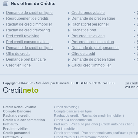
Nos offres de Crédits
Demande de credit en ligne
Credit renouvelable
Regroupement de credits
Demande de pret en ligne
Rachat de credit immobilier
Rachat pret personnel
Rachat de credit revolving
Rachat de pret
Pret credit revolving
Pret credit revolving
Pret credit consommation
Pret credit consommation
Demande de credit en ligne
Demande de pret personnel
Offre de credit
Offre de credit
Demande pret bancaire
Demande de pret en ligne
Credit en ligne
Calcul credit immobilier
Copyright 2004-2025 - Site édité par la société BLOGGERS VIRTUAL WEB SL
Un crédi
Voir les 
Credit Renouvelable
Credit revolving
Compte Bancaire
Compte bancaire en ligne
Rachat de credit
Rachat de credit
Rachat de credit immobilier
Credit a la consommation
Credit a la consommation
Pret auto
Pret auto
Pret auto pas cher
Credit auto pas cher
Pret immobilier
Pret immobilier
Credit personnel
Credit personnel
Pret personnel sans justificatif
pret 
Pret travaux
Credit travaux
Pret travaux maison