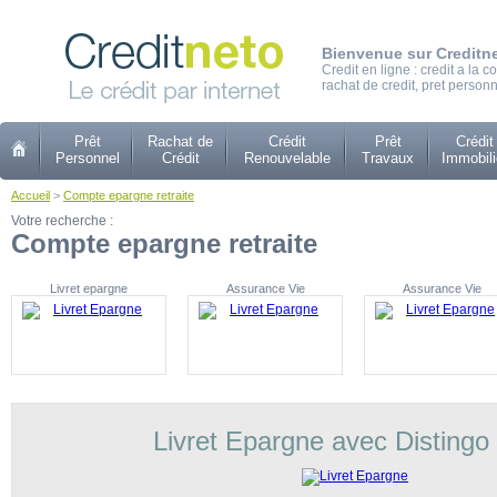
Bienvenue sur Creditn
Credit en ligne : credit a la
rachat de credit, pret personn
Prêt
Rachat de
Crédit
Prêt
Crédit
Personnel
Crédit
Renouvelable
Travaux
Immobili
Accueil
>
Compte epargne retraite
Votre recherche :
Compte epargne retraite
Livret epargne
Assurance Vie
Assurance Vie
Livret Epargne avec Distingo