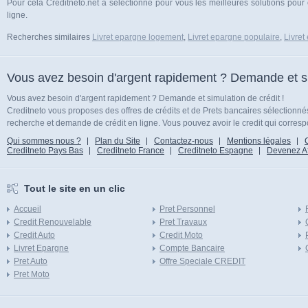
Pour cela Creditneto.net a selectionne pour vous les meilleures solutions pour 
ligne.
Recherches similaires
Livret epargne logement
,
Livret epargne populaire
,
Livret
Vous avez besoin d'argent rapidement ? Demande et sim
Vous avez besoin d'argent rapidement ? Demande et simulation de crédit !
Creditneto vous proposes des offres de crédits et de Prets bancaires sélectionn
recherche et demande de crédit en ligne. Vous pouvez avoir le credit qui corresp
Qui sommes nous ?
Plan du Site
Contactez-nous
Mentions légales
Creditneto Pays Bas
Creditneto France
Creditneto Espagne
Devenez Affi
Tout le site en un clic
Accueil
Pret Personnel
Credit Renouvelable
Pret Travaux
Credit Auto
Credit Moto
Livret Epargne
Compte Bancaire
Pret Auto
Offre Speciale CREDIT
Pret Moto