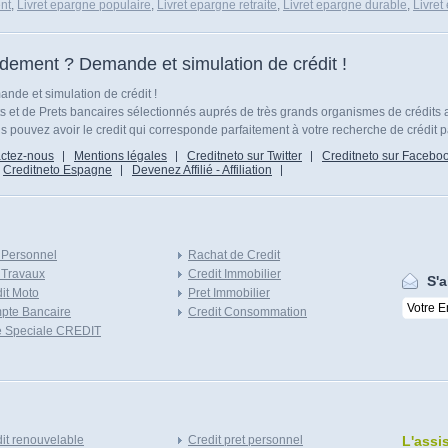
nt
,
Livret epargne populaire
,
Livret epargne retraite
,
Livret epargne durable
,
Livret
idement ? Demande et simulation de crédit !
nde et simulation de crédit !
ts et de Prets bancaires sélectionnés auprés de très grands organismes de crédits 
 pouvez avoir le credit qui corresponde parfaitement à votre recherche de crédit p
ctez-nous
Mentions légales
Creditneto sur Twitter
Creditneto sur Facebo
Creditneto Espagne
Devenez Affilié - Affiliation
 Personnel
Rachat de Credit
 Travaux
Credit Immobilier
S'a
it Moto
Pret Immobilier
pte Bancaire
Credit Consommation
e Speciale CREDIT
it renouvelable
Credit pret personnel
L'assi