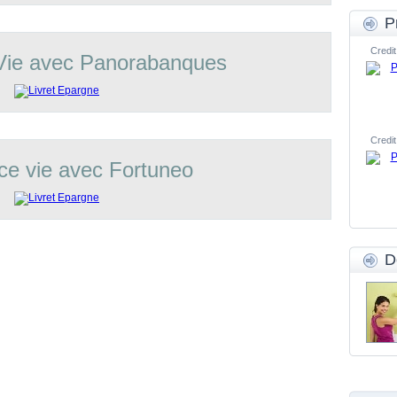
P
Credit
Vie avec Panorabanques
Credit
ce vie avec Fortuneo
D