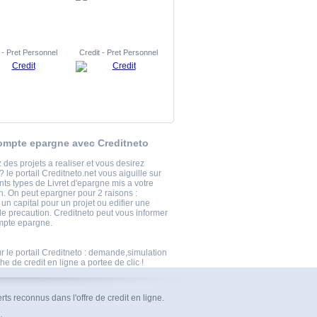
 - Pret Personnel
Credit - Pret Personnel
ompte epargne avec Creditneto
des projets a realiser et vous desirez
 le portail Creditneto.net vous aiguille sur
ents types de Livret d'epargne mis a votre
n. On peut epargner pour 2 raisons :
 un capital pour un projet ou edifier une
e precaution. Creditneto peut vous informer
mpte epargne.
r le portail Creditneto : demande,simulation
he de credit en ligne a portee de clic !
ts reconnus dans l'offre de credit en ligne.