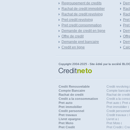
Regroupement de credits
Dema
Rachat de credit immobilier
Rach
Rachat de credit revolving
Rach
Pret credit revolving
Pret
Pret credit consommation
Pret
Demande de credit en ligne
Dem
Offre de credit
Offr
Demande pret bancaire
Dema
Credit en ligne
Calc
Copyright 2004-2025 - Site édité par la société
Credit Renouvelable
Credit revolving
Compte Bancaire
Compte bancaire
Rachat de credit
Rachat de credit
Credit a la consommation
Credit a la con
Pret auto
Pret auto
Pret 
Pret immobilier
Pret immobilier
Credit personnel
Credit personnel
Pret travaux
Credit travaux
Livret epargne
Livret a
Pret Moto
Pret Moto
Pret Credit
Pret Credit
Cre