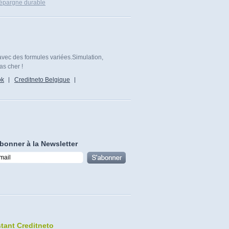
 épargne durable
avec des formules variées.Simulation,
as cher !
ok
Creditneto Belgique
bonner à la Newsletter
stant Creditneto