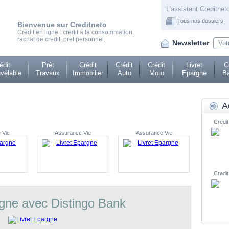
L'assistant Creditneto
Tous nos dossiers
Bienvenue sur Creditneto
Credit en ligne : credit a la consommation,
rachat de credit, pret personnel.
Newsletter
édit
Prêt
Crédit
Crédit
Crédit
Livret
C
velable
Travaux
Immobilier
Auto
Moto
Epargne
Ba
A
Credit
 Vie
Assurance Vie
Assurance Vie
Credit
rgne avec Distingo Bank