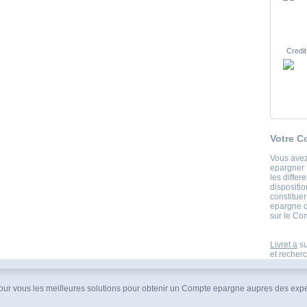
Credit
Votre C
Vous avez 
epargner ?
les differ
dispositio
constituer
epargne d
sur le Co
Livret a
su
et recherc
 pour vous les meilleures solutions pour obtenir un Compte epargne aupres des exper