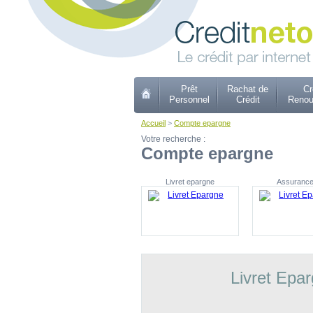
Prêt
Rachat de
Cr
Personnel
Crédit
Renou
Accueil
>
Compte epargne
Votre recherche :
Compte epargne
Livret epargne
Assurance
Livret Epa