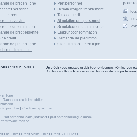
pour to
nde de pret en ligne
Pret personnel
at pret personnel
Besoin d'argent rapidement
Tous
at de pret
Taux de credit
Les a
 credit revolving
Simulation pret personnel
Lexi
 credit consommation
Simulateur credit immobilier
ande de pret personnel
Emprunt consommation
e de credit
Demande de pret immo
nde de pret en ligne
Credit immobilier en ligne
ul credit immobilier
 BLOGGERS VIRTUAL WEB SL
Un crédit vous engage et doit être remboursé. Vérifiez vos 
Voir les conditions financières sur les sites de nos partenaires
 en ligne
Rachat de credit immobilier
sommation
auto pas cher
Credit auto pas cher
Pret personnel sans justificatif
pret personnel longue duree
Pret travaux maison
dit Pas Cher
Credit Moins Cher
Credit 500 Euros