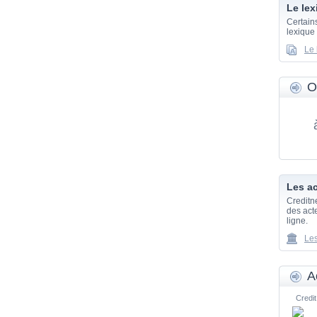
Le lex
Certain
lexique
Le 
O
Les ac
Creditn
des acte
ligne.
Les
A
Credit