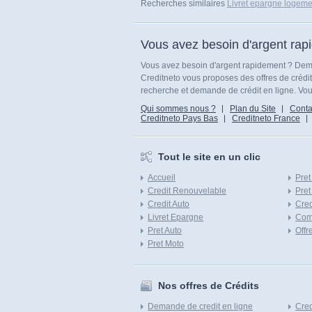
Recherches similaires
Livret epargne logeme
Vous avez besoin d'argent rap
Vous avez besoin d'argent rapidement ? Dema
Creditneto vous proposes des offres de crédi
recherche et demande de crédit en ligne. Vous
Qui sommes nous ?
Plan du Site
Conta
Creditneto Pays Bas
Creditneto France
Tout le site en un clic
Accueil
Pret
Credit Renouvelable
Pret
Credit Auto
Cred
Livret Epargne
Com
Pret Auto
Offr
Pret Moto
Nos offres de Crédits
Demande de credit en ligne
Cred