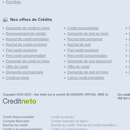
Pret Moto
Nos offres de Crédits
Demande de credit en ligne
Credit renouvelable
Regroupement de credits
Demande de pret en ligne
Rachat de credit immobilier
Rachat pret personnel
Rachat de credit revolving
Rachat de pret
Pret credit revolving
Pret credit revolving
Pret credit consommation
Pret credit consommation
Demande de credit en ligne
Demande de pret personnel
Offre de credit
Offre de credit
Demande pret bancaire
Demande de pret en ligne
Credit en ligne
Calcul credit immobilier
Copyright 2004-2025 - Site édité par la société BLOGGERS VIRTUAL WEB SL
Un crédi
Voir les 
Credit Renouvelable
Credit revolving
Compte Bancaire
Compte bancaire en ligne
Rachat de credit
Rachat de credit
Rachat de credit immobilier
Credit a la consommation
Credit a la consommation