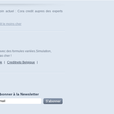
oin actuel : Cora credit aupres des experts
it le moins cher
avec des formules variées.Simulation,
as cher !
ok
Creditneto Belgique
bonner à la Newsletter