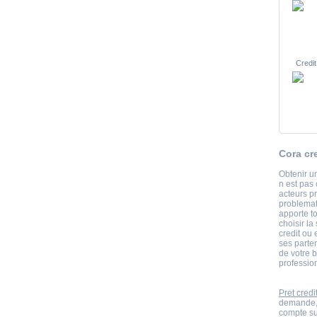
Credit
Cora cr
Obtenir un
n est pas 
acteurs pr
problemat
apporte t
choisir la
credit ou
ses parte
de votre 
professio
Pret credi
demande,s
compte sur