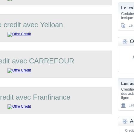
Le lex
Certain
lexique
e credit avec Yelloan
Le 
O
credit avec CARREFOUR
Les ac
Creditn
des acte
credit avec Franfinance
ligne.
Les
A
Credit