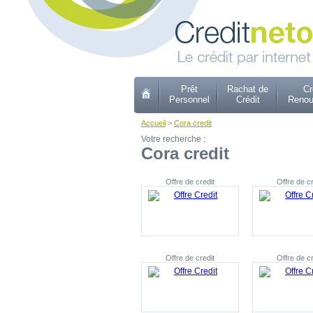
Prêt
Rachat de
Cr
Personnel
Crédit
Renou
Accueil
>
Cora credit
Votre recherche :
Cora credit
Offre de credit
Offre de cr
Offre de credit
Offre de cr