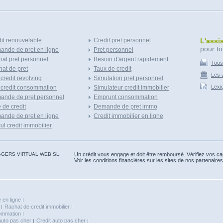
it renouvelable
Credit pret personnel
L'assi
pour to
nde de pret en ligne
Pret personnel
at pret personnel
Besoin d'argent rapidement
Tous
at de pret
Taux de credit
Les a
 credit revolving
Simulation pret personnel
Lexi
 credit consommation
Simulateur credit immobilier
ande de pret personnel
Emprunt consommation
e de credit
Demande de pret immo
nde de pret en ligne
Credit immobilier en ligne
ul credit immobilier
 BLOGGERS VIRTUAL WEB SL
Un crédit vous engage et doit être remboursé. Vérifiez vos 
Voir les conditions financières sur les sites de nos partenaires
 en ligne
Rachat de credit immobilier
sommation
auto pas cher
Credit auto pas cher