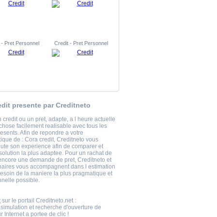
 - Pret Personnel
Credit - Pret Personnel
edit presente par Creditneto
 credit ou un pret, adapte, a l heure actuelle
chose facilement realisable avec tous les
esents. Afin de repondre a votre
ique de : Cora credit, Creditneto vous
oute son experience afin de comparer et
 solution la plus adaptee. Pour un rachat de
 encore une demande de pret, Creditneto et
naires vous accompagnent dans l estimation
besoin de la maniere la plus pragmatique et
nnelle possible.
t
sur le portail Creditneto.net :
imulation et recherche d'ouverture de
 Internet a portee de clic !