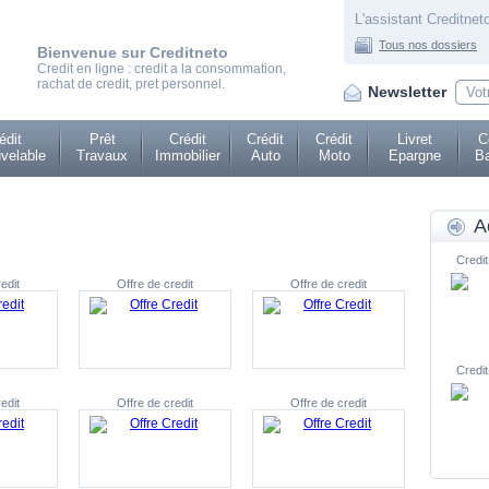
L'assistant Creditneto
Tous nos dossiers
Bienvenue sur Creditneto
Credit en ligne : credit a la consommation,
rachat de credit, pret personnel.
Newsletter
édit
Prêt
Crédit
Crédit
Crédit
Livret
C
velable
Travaux
Immobilier
Auto
Moto
Epargne
Ba
A
Credit
edit
Offre de credit
Offre de credit
Credit
edit
Offre de credit
Offre de credit