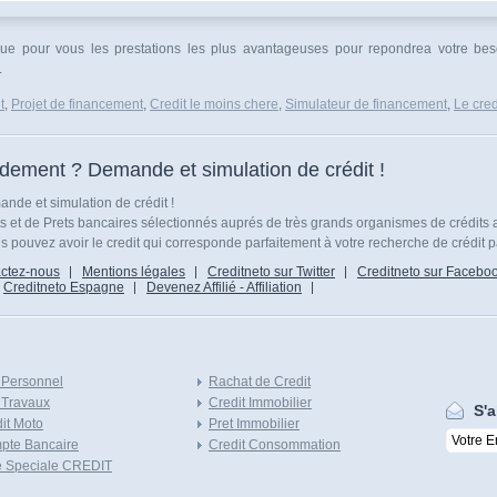
ingue pour vous les prestations les plus avantageuses pour repondrea votre bes
.
t
,
Projet de financement
,
Credit le moins chere
,
Simulateur de financement
,
Le cred
idement ? Demande et simulation de crédit !
nde et simulation de crédit !
ts et de Prets bancaires sélectionnés auprés de très grands organismes de crédits 
 pouvez avoir le credit qui corresponde parfaitement à votre recherche de crédit p
ctez-nous
Mentions légales
Creditneto sur Twitter
Creditneto sur Facebo
Creditneto Espagne
Devenez Affilié - Affiliation
 Personnel
Rachat de Credit
 Travaux
Credit Immobilier
S'a
it Moto
Pret Immobilier
pte Bancaire
Credit Consommation
e Speciale CREDIT