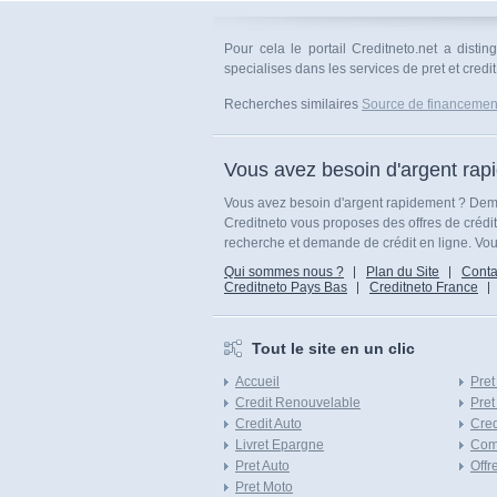
Pour cela le portail Creditneto.net a dist
specialises dans les services de pret et credit
Recherches similaires
Source de financemen
Vous avez besoin d'argent rap
Vous avez besoin d'argent rapidement ? Dema
Creditneto vous proposes des offres de crédi
recherche et demande de crédit en ligne. Vous
Qui sommes nous ?
Plan du Site
Conta
Creditneto Pays Bas
Creditneto France
Tout le site en un clic
Accueil
Pret
Credit Renouvelable
Pret
Credit Auto
Cred
Livret Epargne
Com
Pret Auto
Offr
Pret Moto