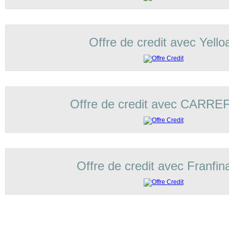
Offre de credit avec Yello
Offre de credit avec CARR
Offre de credit avec Franfin