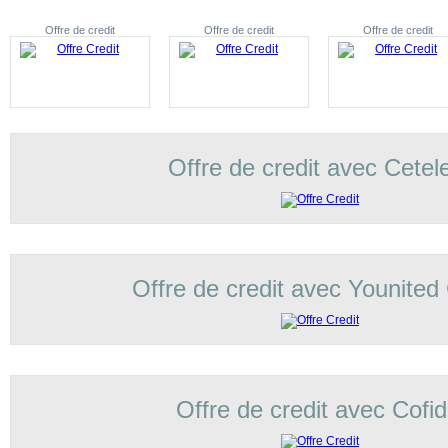
Offre de credit
Offre de credit
Offre de credit
Offre de credit avec Cete
Offre de credit avec Younited 
Offre de credit avec Cofid