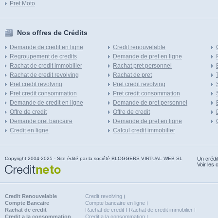
Pret Moto
Nos offres de Crédits
Demande de credit en ligne
Credit renouvelable
Regroupement de credits
Demande de pret en ligne
Rachat de credit immobilier
Rachat pret personnel
Rachat de credit revolving
Rachat de pret
Pret credit revolving
Pret credit revolving
Pret credit consommation
Pret credit consommation
Demande de credit en ligne
Demande de pret personnel
Offre de credit
Offre de credit
Demande pret bancaire
Demande de pret en ligne
Credit en ligne
Calcul credit immobilier
Copyright 2004-2025 - Site édité par la société BLOGGERS VIRTUAL WEB SL
Un crédi
Voir les 
Credit Renouvelable
Credit revolving
Compte Bancaire
Compte bancaire en ligne
Rachat de credit
Rachat de credit
Rachat de credit immobilier
Credit a la consommation
Credit a la consommation