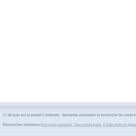
Cr dit auto sur le portail Creditneto : demande,simulation et recherche de credit en
Recherches similaires
Pret moto occasion
,
Taux credit moto
,
Credit moto en lign