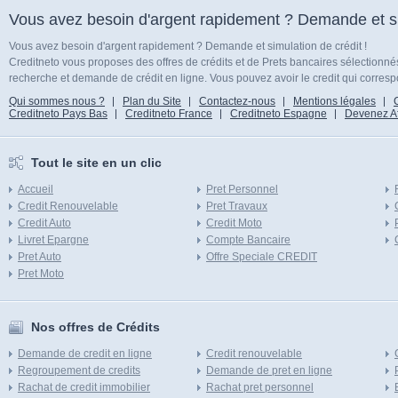
Vous avez besoin d'argent rapidement ? Demande et sim
Vous avez besoin d'argent rapidement ? Demande et simulation de crédit !
Creditneto vous proposes des offres de crédits et de Prets bancaires sélectionn
recherche et demande de crédit en ligne. Vous pouvez avoir le credit qui corresp
Qui sommes nous ?
Plan du Site
Contactez-nous
Mentions légales
Creditneto Pays Bas
Creditneto France
Creditneto Espagne
Devenez Affi
Tout le site en un clic
Accueil
Pret Personnel
Credit Renouvelable
Pret Travaux
Credit Auto
Credit Moto
Livret Epargne
Compte Bancaire
Pret Auto
Offre Speciale CREDIT
Pret Moto
Nos offres de Crédits
Demande de credit en ligne
Credit renouvelable
Regroupement de credits
Demande de pret en ligne
Rachat de credit immobilier
Rachat pret personnel