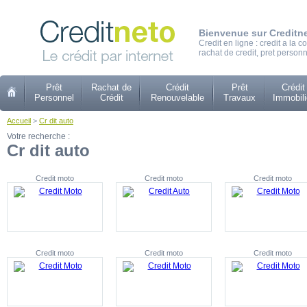
Bienvenue sur Creditn
Credit en ligne : credit a la
rachat de credit, pret personn
Prêt
Rachat de
Crédit
Prêt
Crédit
Personnel
Crédit
Renouvelable
Travaux
Immobili
Accueil
>
Cr dit auto
Votre recherche :
Cr dit auto
Credit moto
Credit moto
Credit moto
Credit moto
Credit moto
Credit moto