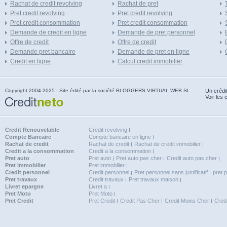
Rachat de credit revolving
Rachat de pret
Pret credit revolving
Pret credit revolving
Pret credit consommation
Pret credit consommation
Demande de credit en ligne
Demande de pret personnel
Offre de credit
Offre de credit
Demande pret bancaire
Demande de pret en ligne
Credit en ligne
Calcul credit immobilier
Copyright 2004-2025 - Site édité par la société BLOGGERS VIRTUAL WEB SL
Un crédi
Voir les 
Credit Renouvelable
Credit revolving
Compte Bancaire
Compte bancaire en ligne
Rachat de credit
Rachat de credit
Rachat de credit immobilier
Credit a la consommation
Credit a la consommation
Pret auto
Pret auto
Pret auto pas cher
Credit auto pas cher
Pret immobilier
Pret immobilier
Credit personnel
Credit personnel
Pret personnel sans justificatif
pret 
Pret travaux
Credit travaux
Pret travaux maison
Livret epargne
Livret a
Pret Moto
Pret Moto
Pret Credit
Pret Credit
Credit Pas Cher
Credit Moins Cher
Cred