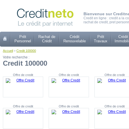
Bienvenue sur Creditn
Credit en ligne : credit a la
rachat de credit, pret personn
Prêt
Rachat de
Crédit
Prêt
Crédit
Personnel
Crédit
Renouvelable
Travaux
Immobili
Accueil
>
Credit 100000
Votre recherche :
Credit 100000
Offre de credit
Offre de credit
Offre de credit
Offre de credit
Offre de credit
Offre de credit