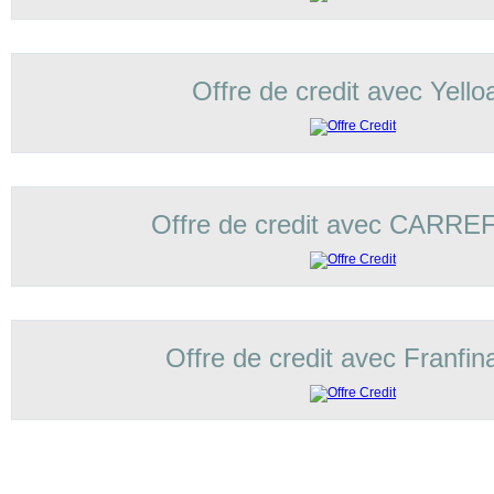
Offre de credit avec Yello
Offre de credit avec CARR
Offre de credit avec Franfin