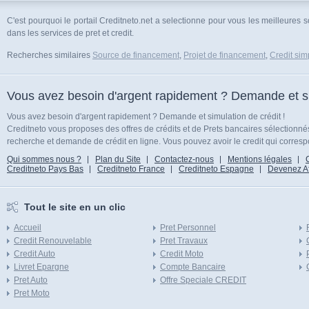
C'est pourquoi le portail Creditneto.net a selectionne pour vous les meilleures
dans les services de pret et credit.
Recherches similaires
Source de financement
,
Projet de financement
,
Credit sim
Vous avez besoin d'argent rapidement ? Demande et sim
Vous avez besoin d'argent rapidement ? Demande et simulation de crédit !
Creditneto vous proposes des offres de crédits et de Prets bancaires sélectionn
recherche et demande de crédit en ligne. Vous pouvez avoir le credit qui corresp
Qui sommes nous ?
Plan du Site
Contactez-nous
Mentions légales
Creditneto Pays Bas
Creditneto France
Creditneto Espagne
Devenez Affi
Tout le site en un clic
Accueil
Pret Personnel
Credit Renouvelable
Pret Travaux
Credit Auto
Credit Moto
Livret Epargne
Compte Bancaire
Pret Auto
Offre Speciale CREDIT
Pret Moto