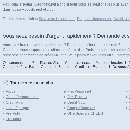
Pour cela le portail Creditneto.net a choisi pour vous les solutions les plus av
dans les services de pret et credit.
Recherches similaires
Source de financement
,
Projet de financement
,
Credit le 
Vous avez besoin d'argent rapidement ? Demande et sim
Vous avez besoin d'argent rapidement ? Demande et simulation de crédit !
Creditneto vous proposes des offres de crédits et de Prets bancaires sélectionn
recherche et demande de crédit en ligne. Vous pouvez avoir le credit qui corresp
Qui sommes nous ?
Plan du Site
Contactez-nous
Mentions légales
Creditneto Pays Bas
Creditneto France
Creditneto Espagne
Devenez Affi
Tout le site en un clic
Accueil
Pret Personnel
Credit Renouvelable
Pret Travaux
Credit Auto
Credit Moto
Livret Epargne
Compte Bancaire
Pret Auto
Offre Speciale CREDIT
Pret Moto