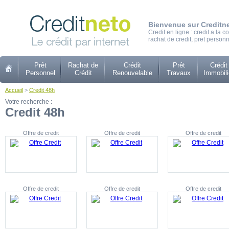
Bienvenue sur Creditn
Credit en ligne : credit a la
rachat de credit, pret personn
Prêt
Rachat de
Crédit
Prêt
Crédit
Personnel
Crédit
Renouvelable
Travaux
Immobili
Accueil
>
Credit 48h
Votre recherche :
Credit 48h
Offre de credit
Offre de credit
Offre de credit
Offre de credit
Offre de credit
Offre de credit