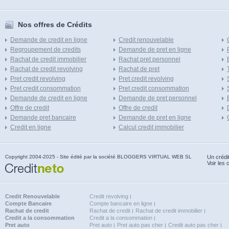
Nos offres de Crédits
Demande de credit en ligne
Credit renouvelable
Regroupement de credits
Demande de pret en ligne
Rachat de credit immobilier
Rachat pret personnel
Rachat de credit revolving
Rachat de pret
Pret credit revolving
Pret credit revolving
Pret credit consommation
Pret credit consommation
Demande de credit en ligne
Demande de pret personnel
Offre de credit
Offre de credit
Demande pret bancaire
Demande de pret en ligne
Credit en ligne
Calcul credit immobilier
Copyright 2004-2025 - Site édité par la société BLOGGERS VIRTUAL WEB SL
Un crédi
Voir les 
Credit Renouvelable
Credit revolving
Compte Bancaire
Compte bancaire en ligne
Rachat de credit
Rachat de credit
Rachat de credit immobilier
Credit a la consommation
Credit a la consommation
Pret auto
Pret auto
Pret auto pas cher
Credit auto pas cher