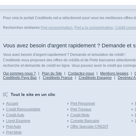
Pour cela le portail Creditneto.net a sélectionné pour vous les meilleures offre
Recherches similaires
Pret consommation
,
Pret a la consommation
,
Crédit cons
Vous avez besoin d'argent rapidement ? Demande et sim
Vous avez besoin d'argent rapidement ? Demande et simulation de crédit !
Creditneto vous proposes des offres de crédits et de Prets bancaires sélectionn
recherche et demande de crédit en ligne. Vous pouvez avoir le credit qui corresp
Qui sommes nous ?
Plan du Site
Contactez-nous
Mentions légales
Creditneto Pays Bas
Creditneto France
Creditneto Espagne
Devenez Affi
Tout le site en un clic
Accueil
Pret Personnel
Credit Renouvelable
Pret Travaux
Credit Auto
Credit Moto
Livret Epargne
Compte Bancaire
Pret Auto
Offre Speciale CREDIT
Pret Moto