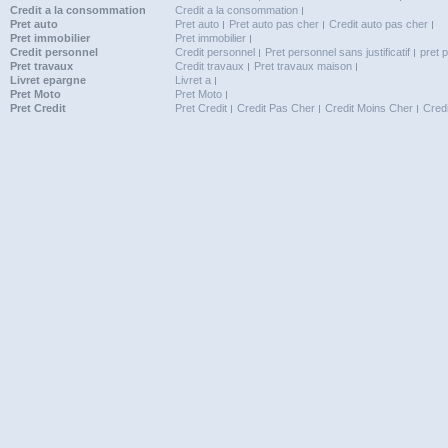
Credit a la consommation
Credit a la consommation
Pret auto
Pret auto
Pret auto pas cher
Credit auto pas cher
Pret immobilier
Pret immobilier
Credit personnel
Credit personnel
Pret personnel sans justificatif
pret 
Pret travaux
Credit travaux
Pret travaux maison
Livret epargne
Livret a
Pret Moto
Pret Moto
Pret Credit
Pret Credit
Credit Pas Cher
Credit Moins Cher
Cred