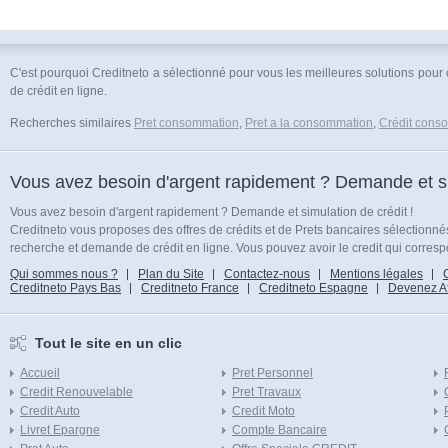
C'est pourquoi Creditneto a sélectionné pour vous les meilleures solutions pour o
de crédit en ligne.
Recherches similaires
Pret consommation
,
Pret a la consommation
,
Crédit cons
Vous avez besoin d'argent rapidement ? Demande et sim
Vous avez besoin d'argent rapidement ? Demande et simulation de crédit !
Creditneto vous proposes des offres de crédits et de Prets bancaires sélectionn
recherche et demande de crédit en ligne. Vous pouvez avoir le credit qui corresp
Qui sommes nous ?
Plan du Site
Contactez-nous
Mentions légales
Creditneto Pays Bas
Creditneto France
Creditneto Espagne
Devenez Affi
Tout le site en un clic
Accueil
Pret Personnel
Credit Renouvelable
Pret Travaux
Credit Auto
Credit Moto
Livret Epargne
Compte Bancaire