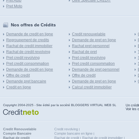
Pret Auto
Offre Speciale CREDIT
Pret Moto
Nos offres de Crédits
Demande de credit en ligne
Credit renouvelable
Regroupement de credits
Demande de pret en ligne
Rachat de credit immobilier
Rachat pret personnel
Rachat de credit revolving
Rachat de pret
Pret credit revolving
Pret credit revolving
Pret credit consommation
Pret credit consommation
Demande de credit en ligne
Demande de pret personnel
Offre de credit
Offre de credit
Demande pret bancaire
Demande de pret en ligne
Credit en ligne
Calcul credit immobilier
Copyright 2004-2025 - Site édité par la société BLOGGERS VIRTUAL WEB SL
Un crédi
Voir les 
Credit Renouvelable
Credit revolving
Compte Bancaire
Compte bancaire en ligne
Rachat de credit
Rachat de credit
Rachat de credit immobilier