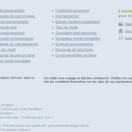
it renouvelable
Credit pret personnel
L'assi
pour to
nde de pret en ligne
Pret personnel
at pret personnel
Besoin d'argent rapidement
Tous
at de pret
Taux de credit
Les a
 credit revolving
Simulation pret personnel
Lexi
 credit consommation
Simulateur credit immobilier
ande de pret personnel
Emprunt consommation
e de credit
Demande de pret immo
nde de pret en ligne
Credit immobilier en ligne
ul credit immobilier
 BLOGGERS VIRTUAL WEB SL
Un crédit vous engage et doit être remboursé. Vérifiez vos 
Voir les conditions financières sur les sites de nos partenaires
 en ligne
Rachat de credit immobilier
sommation
auto pas cher
Credit auto pas cher
Pret personnel sans justificatif
pret personnel longue duree
Pret travaux maison