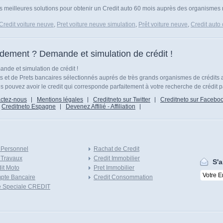
s meilleures solutions pour obtenir un Credit auto 60 mois auprès des organismes re
Credit voiture neuve
,
Pret voiture neuve simulation
,
Prêt voiture neuve
,
Credit auto
idement ? Demande et simulation de crédit !
nde et simulation de crédit !
ts et de Prets bancaires sélectionnés auprés de très grands organismes de crédits 
 pouvez avoir le credit qui corresponde parfaitement à votre recherche de crédit p
ctez-nous
Mentions légales
Creditneto sur Twitter
Creditneto sur Facebo
Creditneto Espagne
Devenez Affilié - Affiliation
 Personnel
Rachat de Credit
 Travaux
Credit Immobilier
S'a
it Moto
Pret Immobilier
pte Bancaire
Credit Consommation
e Speciale CREDIT