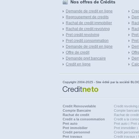
Nos offres de Crédits
Demande de credit en ligne
Cred
Regroupement de credits
Dema
Rachat de credit immobilier
Rach
Rachat de credit revolving
Rach
Pret credit revolving
Pret
Pret credit consommation
Pret
Demande de credit en ligne
Dem
Offre de credit
Offr
Demande pret bancaire
Dema
Credit en ligne
Calc
Copyright 2004-2025 - Site édité par la société
Credit Renouvelable
Credit revolving
Compte Bancaire
Compte bancaire
Rachat de credit
Rachat de credit
Credit a la consommation
Credit a la con
Pret auto
Pret auto
Pret 
Pret immobilier
Pret immobilier
Credit personnel
Credit personnel
Pret travaux
Credit travaux