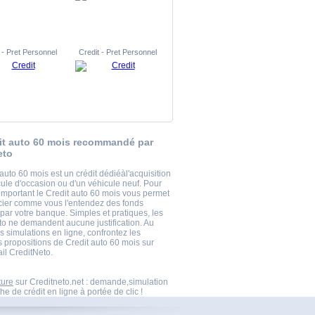
 - Pret Personnel
Credit - Pret Personnel
it auto 60 mois recommandé par
eto
auto 60 mois est un crédit dédiéàl'acquisition
cule d'occasion ou d'un véhicule neuf. Pour
 important le Credit auto 60 mois vous permet
cier comme vous l'entendez des fonds
par votre banque. Simples et pratiques, les
uto ne demandent aucune justification. Au
 simulations en ligne, confrontez les
s propositions de Credit auto 60 mois sur
ail CreditNeto.
ture
sur Creditneto.net : demande,simulation
he de crédit en ligne à portée de clic !