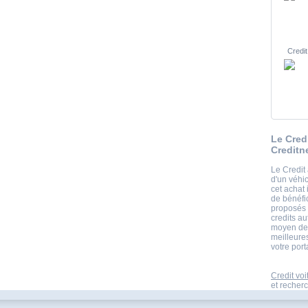
Credit
Le Cred
Creditn
Le Credit 
d'un véhi
cet achat
de bénéfi
proposés 
credits a
moyen des
meilleure
votre port
Credit voi
et recherc