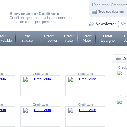
L'assistant Creditneto
Tous nos dossiers
Bienvenue sur Creditneto
Credit en ligne : credit a la consommation,
rachat de credit, pret personnel.
Newsletter
édit
Prêt
Crédit
Crédit
Crédit
Livret
C
velable
Travaux
Immobilier
Auto
Moto
Epargne
Ba
A
Credit
to
Credit auto
Credit auto
Credit
to
Credit auto
Credit auto