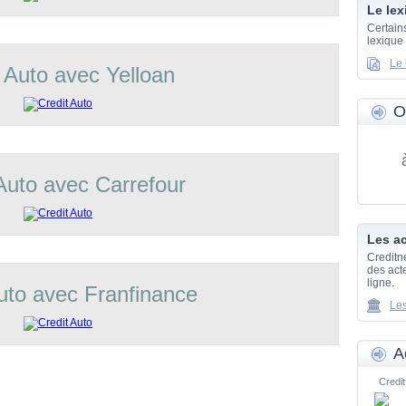
Le lex
Certain
lexique
Le 
 Auto avec Yelloan
O
Auto avec Carrefour
Les ac
Creditn
des acte
ligne.
uto avec Franfinance
Les
A
Credit