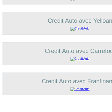
Credit Auto avec Yelloa
Credit Auto avec Carrefo
Credit Auto avec Franfina