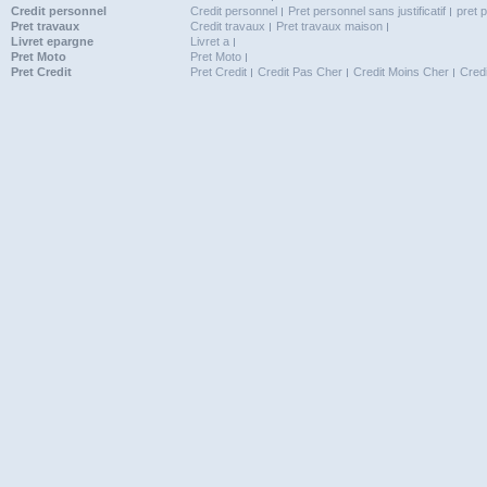
Credit personnel
Credit personnel
Pret personnel sans justificatif
pret 
Pret travaux
Credit travaux
Pret travaux maison
Livret epargne
Livret a
Pret Moto
Pret Moto
Pret Credit
Pret Credit
Credit Pas Cher
Credit Moins Cher
Cred