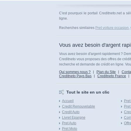
C'est pourquoi le portail Creditneto.net a s
ligne.
Recherches similaires
Pret voiture occasion
,
Vous avez besoin d'argent rap
Vous avez besoin d'argent rapidement ? Dema
Creditneto vous proposes des offres de crédi
recherche et demande de crédit en ligne. Vous
Qui sommes nous ?
Plan du Site
Conta
Creditneto Pays Bas
Creditneto France
Tout le site en un clic
Accueil
Pret
Credit Renouvelable
Pret
Credit Auto
Cred
Livret Epargne
Com
Pret Auto
Offr
Pret Moto