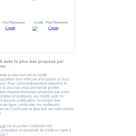
 - Pret Personnel
Credit - Pret Personnel
it auto le plus bas proposé par
eto
auto le plus bas est un crédit
cquisition d'un véhicule d'occasion ou d'un
euf. Pour cet investissement important le
o le plus bas vous permet de profiter
 des moyens financiers proposés par votre
mples et pratiques, les credits auto ne
 aucune justification. Au moyen des
s en ligne, confrontez les meilleures
ns de Credit auto le plus bas sur votre portail
o.
ture
sur le portail Creditneto.net :
,simulation et demande de crédit en ligne à
clic !