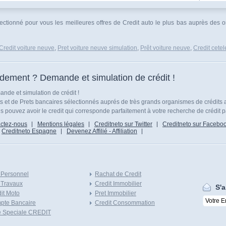
électionné pour vous les meilleures offres de Credit auto le plus bas auprès des 
Credit voiture neuve
,
Pret voiture neuve simulation
,
Prêt voiture neuve
,
Credit cete
idement ? Demande et simulation de crédit !
nde et simulation de crédit !
ts et de Prets bancaires sélectionnés auprés de très grands organismes de crédits 
 pouvez avoir le credit qui corresponde parfaitement à votre recherche de crédit p
ctez-nous
Mentions légales
Creditneto sur Twitter
Creditneto sur Facebo
Creditneto Espagne
Devenez Affilié - Affiliation
 Personnel
Rachat de Credit
 Travaux
Credit Immobilier
S'a
it Moto
Pret Immobilier
pte Bancaire
Credit Consommation
e Speciale CREDIT