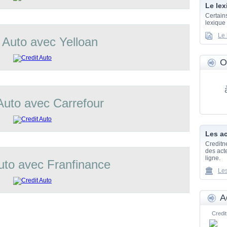
Le lex
Certain
lexique
Le 
 Auto avec Yelloan
O
Auto avec Carrefour
Les ac
Creditn
des acte
ligne.
uto avec Franfinance
Les
A
Credit