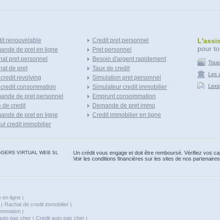
it renouvelable
Credit pret personnel
L'assi
pour to
nde de pret en ligne
Pret personnel
at pret personnel
Besoin d'argent rapidement
Tous
at de pret
Taux de credit
Les a
 credit revolving
Simulation pret personnel
Lexi
 credit consommation
Simulateur credit immobilier
ande de pret personnel
Emprunt consommation
e de credit
Demande de pret immo
nde de pret en ligne
Credit immobilier en ligne
ul credit immobilier
 BLOGGERS VIRTUAL WEB SL
Un crédit vous engage et doit être remboursé. Vérifiez vos 
Voir les conditions financières sur les sites de nos partenaires
 en ligne
Rachat de credit immobilier
sommation
auto pas cher
Credit auto pas cher