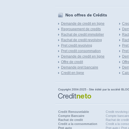
Nos offres de Crédits
Demande de credit en ligne
Cred
Regroupement de credits
Dema
Rachat de credit immobilier
Rach
Rachat de credit revolving
Rach
Pret credit revolving
Pret
Pret credit consommation
Pret
Demande de credit en ligne
Dem
Offre de credit
Offr
Demande pret bancaire
Dema
Credit en ligne
Calc
Copyright 2004-2025 - Site édité par la société
Credit Renouvelable
Credit revolving
Compte Bancaire
Compte bancaire
Rachat de credit
Rachat de credit
Credit a la consommation
Credit a la con
Pret auto
Pret auto
Pret 