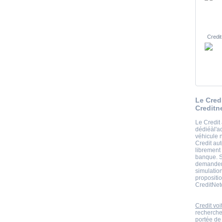
Credit
Le Cred
Creditn
Le Credit 
dédiéàl'a
véhicule n
Credit aut
librement
banque. Si
demandent
simulation
propositio
CreditNet
Credit voi
recherche
portée de 