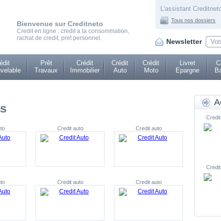
L'assistant Creditneto
Tous nos dossiers
Bienvenue sur Creditneto
Credit en ligne : credit a la consommation,
rachat de credit, pret personnel.
Newsletter
édit
Prêt
Crédit
Crédit
Crédit
Livret
C
velable
Travaux
Immobilier
Auto
Moto
Epargne
Ba
A
as
Credit
to
Credit auto
Credit auto
Credit
to
Credit auto
Credit auto