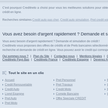
C'est pourquoi Creditneto a choisi pour vous les meilleures solutions pour obten
crédit en ligne.
Recherches similaires
Credit auto pas cher
,
Credit auto simulation
,
Pret credit vo
Vous avez besoin d'argent rapidement ? Demande et sim
Vous avez besoin d'argent rapidement ? Demande et simulation de crédit !
Creditneto vous proposes des offres de crédits et de Prets bancaires sélectionn
recherche et demande de crédit en ligne. Vous pouvez avoir le credit qui corresp
Qui sommes nous ?
Plan du Site
Contactez-nous
Mentions légales
Creditneto Pays Bas
Creditneto France
Creditneto Espagne
Devenez Affi
Tout le site en un clic
Accueil
Pret Personnel
Credit Renouvelable
Pret Travaux
Credit Auto
Credit Moto
Livret Epargne
Compte Bancaire
Pret Auto
Offre Speciale CREDIT
Pret Moto