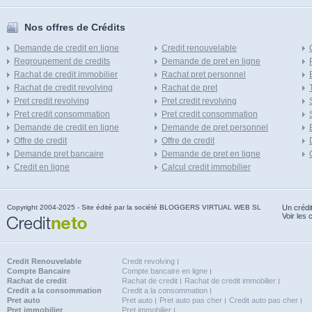
Nos offres de Crédits
Demande de credit en ligne
Credit renouvelable
Regroupement de credits
Demande de pret en ligne
Rachat de credit immobilier
Rachat pret personnel
Rachat de credit revolving
Rachat de pret
Pret credit revolving
Pret credit revolving
Pret credit consommation
Pret credit consommation
Demande de credit en ligne
Demande de pret personnel
Offre de credit
Offre de credit
Demande pret bancaire
Demande de pret en ligne
Credit en ligne
Calcul credit immobilier
Copyright 2004-2025 - Site édité par la société BLOGGERS VIRTUAL WEB SL
Un crédi
Voir les 
Credit Renouvelable
Credit revolving
Compte Bancaire
Compte bancaire en ligne
Rachat de credit
Rachat de credit
Rachat de credit immobilier
Credit a la consommation
Credit a la consommation
Pret auto
Pret auto
Pret auto pas cher
Credit auto pas cher
Pret immobilier
Pret immobilier