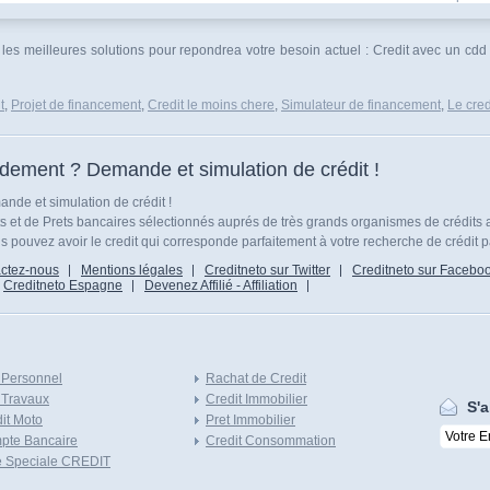
s les meilleures solutions pour repondrea votre besoin actuel : Credit avec un cd
t
,
Projet de financement
,
Credit le moins chere
,
Simulateur de financement
,
Le cred
idement ? Demande et simulation de crédit !
nde et simulation de crédit !
ts et de Prets bancaires sélectionnés auprés de très grands organismes de crédits 
 pouvez avoir le credit qui corresponde parfaitement à votre recherche de crédit p
ctez-nous
Mentions légales
Creditneto sur Twitter
Creditneto sur Facebo
Creditneto Espagne
Devenez Affilié - Affiliation
 Personnel
Rachat de Credit
 Travaux
Credit Immobilier
S'a
it Moto
Pret Immobilier
pte Bancaire
Credit Consommation
e Speciale CREDIT