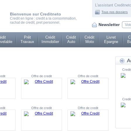
L'assistant Creditneto
Tous nos dossiers
Bienvenue sur Creditneto
Credit en ligne : credit a la consommation,
rachat de credit, pret personnel.
Newsletter
édit
Prêt
Crédit
Crédit
Crédit
Livret
C
velable
Travaux
Immobilier
Auto
Moto
Epargne
Ba
A
Credit
edit
Offre de credit
Offre de credit
Credit
edit
Offre de credit
Offre de credit