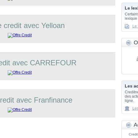
Le lex
Certain
lexique
e credit avec Yelloan
Le 
O
credit avec CARREFOUR
Les ac
Creditn
des acte
credit avec Franfinance
ligne.
Les
A
Credit