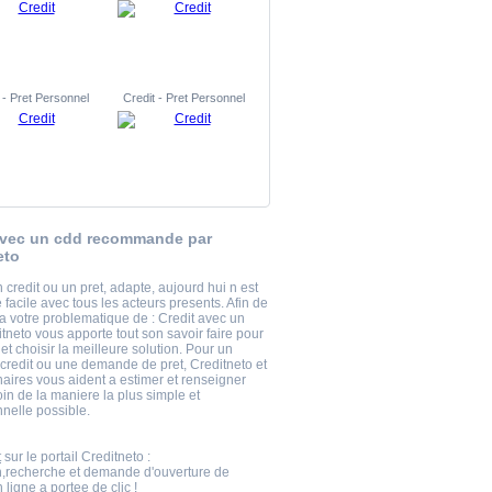
 - Pret Personnel
Credit - Pret Personnel
avec un cdd recommande par
eto
 credit ou un pret, adapte, aujourd hui n est
facile avec tous les acteurs presents. Afin de
a votre problematique de : Credit avec un
tneto vous apporte tout son savoir faire pour
t choisir la meilleure solution. Pour un
 credit ou une demande de pret, Creditneto et
naires vous aident a estimer et renseigner
in de la maniere la plus simple et
nnelle possible.
t
sur le portail Creditneto :
n,recherche et demande d'ouverture de
ligne a portee de clic !