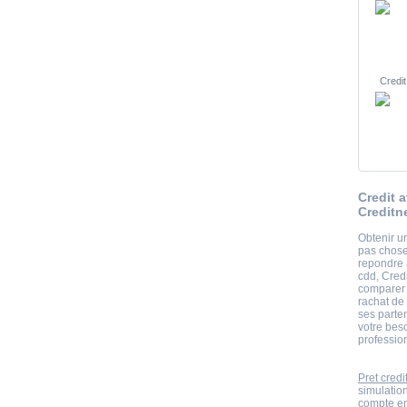
Credit
Credit 
Creditn
Obtenir un
pas chose 
repondre 
cdd, Credi
comparer e
rachat de
ses parte
votre beso
professio
Pret credi
simulatio
compte en 