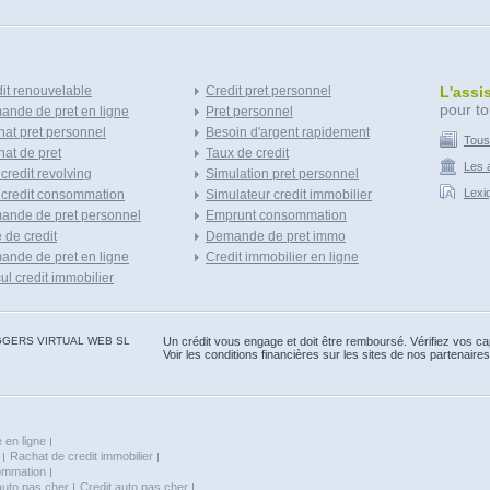
it renouvelable
Credit pret personnel
L'assi
pour to
nde de pret en ligne
Pret personnel
at pret personnel
Besoin d'argent rapidement
Tous
at de pret
Taux de credit
Les a
 credit revolving
Simulation pret personnel
Lexi
 credit consommation
Simulateur credit immobilier
ande de pret personnel
Emprunt consommation
e de credit
Demande de pret immo
nde de pret en ligne
Credit immobilier en ligne
ul credit immobilier
 BLOGGERS VIRTUAL WEB SL
Un crédit vous engage et doit être remboursé. Vérifiez vos 
Voir les conditions financières sur les sites de nos partenaires
 en ligne
Rachat de credit immobilier
sommation
auto pas cher
Credit auto pas cher