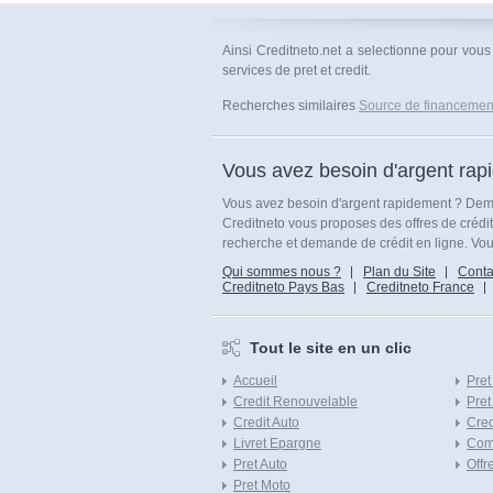
Ainsi Creditneto.net a selectionne pour vou
services de pret et credit.
Recherches similaires
Source de financemen
Vous avez besoin d'argent rap
Vous avez besoin d'argent rapidement ? Dema
Creditneto vous proposes des offres de crédi
recherche et demande de crédit en ligne. Vous
Qui sommes nous ?
Plan du Site
Conta
Creditneto Pays Bas
Creditneto France
Tout le site en un clic
Accueil
Pret
Credit Renouvelable
Pret
Credit Auto
Cred
Livret Epargne
Com
Pret Auto
Offr
Pret Moto