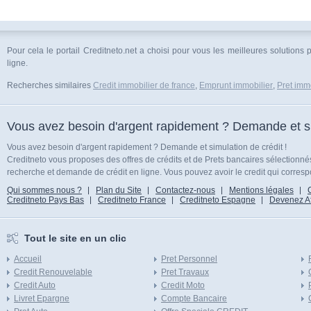
Pour cela le portail Creditneto.net a choisi pour vous les meilleures solutions 
ligne.
Recherches similaires
Credit immobilier de france
,
Emprunt immobilier
,
Pret immo
Vous avez besoin d'argent rapidement ? Demande et sim
Vous avez besoin d'argent rapidement ? Demande et simulation de crédit !
Creditneto vous proposes des offres de crédits et de Prets bancaires sélectionn
recherche et demande de crédit en ligne. Vous pouvez avoir le credit qui corresp
Qui sommes nous ?
Plan du Site
Contactez-nous
Mentions légales
Creditneto Pays Bas
Creditneto France
Creditneto Espagne
Devenez Affi
Tout le site en un clic
Accueil
Pret Personnel
Credit Renouvelable
Pret Travaux
Credit Auto
Credit Moto
Livret Epargne
Compte Bancaire