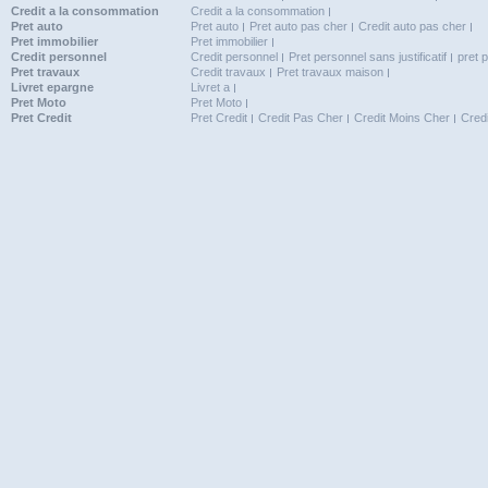
Credit a la consommation
Credit a la consommation
Pret auto
Pret auto
Pret auto pas cher
Credit auto pas cher
Pret immobilier
Pret immobilier
Credit personnel
Credit personnel
Pret personnel sans justificatif
pret 
Pret travaux
Credit travaux
Pret travaux maison
Livret epargne
Livret a
Pret Moto
Pret Moto
Pret Credit
Pret Credit
Credit Pas Cher
Credit Moins Cher
Cred