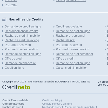
Pret Auto
Offre Speciale CREDIT
Pret Moto
Nos offres de Crédits
Demande de credit en ligne
Credit renouvelable
Regroupement de credits
Demande de pret en ligne
Rachat de credit immobilier
Rachat pret personnel
Rachat de credit revolving
Rachat de pret
Pret credit revolving
Pret credit revolving
Pret credit consommation
Pret credit consommation
Demande de credit en ligne
Demande de pret personnel
Offre de credit
Offre de credit
Demande pret bancaire
Demande de pret en ligne
Credit en ligne
Calcul credit immobilier
Copyright 2004-2025 - Site édité par la société BLOGGERS VIRTUAL WEB SL
Un crédi
Voir les 
Credit Renouvelable
Credit revolving
Compte Bancaire
Compte bancaire en ligne
Rachat de credit
Rachat de credit
Rachat de credit immobilier