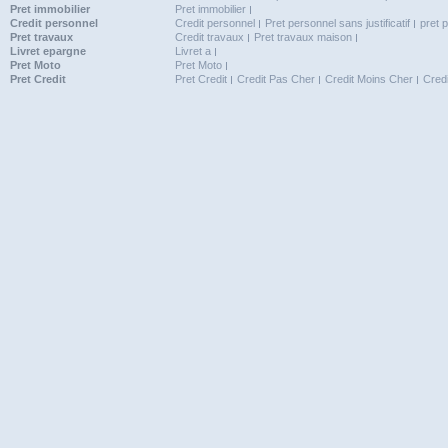
Pret immobilier
Pret immobilier
Credit personnel
Credit personnel
Pret personnel sans justificatif
pret 
Pret travaux
Credit travaux
Pret travaux maison
Livret epargne
Livret a
Pret Moto
Pret Moto
Pret Credit
Pret Credit
Credit Pas Cher
Credit Moins Cher
Cred