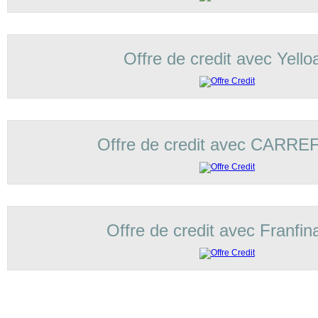
Offre de credit avec Yello
Offre de credit avec CARR
Offre de credit avec Franfin