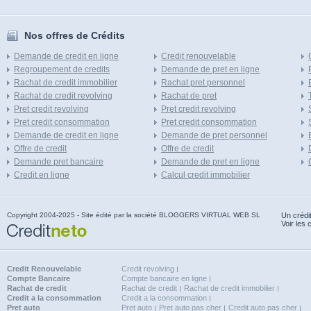
Nos offres de Crédits
Demande de credit en ligne
Credit renouvelable
Regroupement de credits
Demande de pret en ligne
Rachat de credit immobilier
Rachat pret personnel
Rachat de credit revolving
Rachat de pret
Pret credit revolving
Pret credit revolving
Pret credit consommation
Pret credit consommation
Demande de credit en ligne
Demande de pret personnel
Offre de credit
Offre de credit
Demande pret bancaire
Demande de pret en ligne
Credit en ligne
Calcul credit immobilier
Copyright 2004-2025 - Site édité par la société BLOGGERS VIRTUAL WEB SL
Un crédi
Voir les 
Credit Renouvelable
Credit revolving
Compte Bancaire
Compte bancaire en ligne
Rachat de credit
Rachat de credit
Rachat de credit immobilier
Credit a la consommation
Credit a la consommation
Pret auto
Pret auto
Pret auto pas cher
Credit auto pas cher