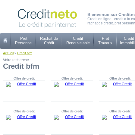
Bienvenue sur Creditn
Credit en ligne : credit a la
rachat de credit, pret personn
Prêt
Rachat de
Crédit
Prêt
Crédit
Personnel
Crédit
Renouvelable
Travaux
Immobili
Accueil
>
Credit bfm
Votre recherche :
Credit bfm
Offre de credit
Offre de credit
Offre de credit
Offre de credit
Offre de credit
Offre de credit