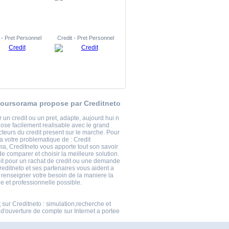
 - Pret Personnel
Credit - Pret Personnel
boursorama propose par Creditneto
 un credit ou un pret, adapte, aujourd hui n
hose facilement realisable avec le grand
teurs du credit present sur le marche. Pour
a votre problematique de : Credit
a, Creditneto vous apporte tout son savoir
 de comparer et choisir la meilleure solution.
it pour un rachat de credit ou une demande
reditneto et ses partenaires vous aident a
t renseigner votre besoin de la maniere la
e et professionnelle possible.
t
sur Creditneto : simulation,recherche et
'ouverture de compte sur Internet a portee