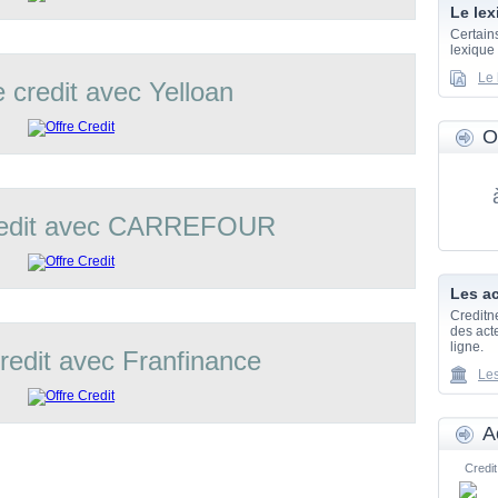
Le lex
Certain
lexique
Le 
e credit avec Yelloan
O
credit avec CARREFOUR
Les ac
Creditn
des acte
ligne.
credit avec Franfinance
Les
A
Credit