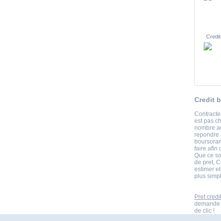
Credit
Credit 
Contracter
est pas c
nombre ac
repondre 
boursoram
faire afin
Que ce so
de pret, C
estimer e
plus simpl
Pret credi
demande d
de clic !