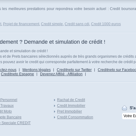
ous les meilleures prestations pour repondrea votre besoin actuel : Credit bourso
t
,
Projet de financement
,
Credit simple
,
Credit sans cdi
,
Credit 1000 euros
idement ? Demande et simulation de crédit !
nde et simulation de crédit !
ts et de Prets bancaires sélectionnés auprés de très grands organismes de crédits 
 pouvez avoir le credit qui corresponde parfaitement à votre recherche de crédit p
ctez-nous
Mentions légales
Creditneto sur Twitter
Creditneto sur Facebo
Creditneto Espagne
Devenez Affilié - Affiliation
 Personnel
Rachat de Credit
 Travaux
Credit Immobilier
S'a
it Moto
Pret Immobilier
pte Bancaire
Credit Consommation
e Speciale CREDIT