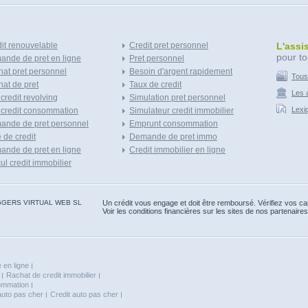
it renouvelable
Credit pret personnel
L'assi
pour to
nde de pret en ligne
Pret personnel
at pret personnel
Besoin d'argent rapidement
Tous
at de pret
Taux de credit
Les a
 credit revolving
Simulation pret personnel
Lexi
 credit consommation
Simulateur credit immobilier
ande de pret personnel
Emprunt consommation
e de credit
Demande de pret immo
nde de pret en ligne
Credit immobilier en ligne
ul credit immobilier
 BLOGGERS VIRTUAL WEB SL
Un crédit vous engage et doit être remboursé. Vérifiez vos 
Voir les conditions financières sur les sites de nos partenaires
 en ligne
Rachat de credit immobilier
sommation
auto pas cher
Credit auto pas cher