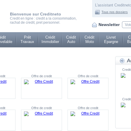
L'assistant Creditneto
Tous nos dossiers
Bienvenue sur Creditneto
Credit en ligne : credit a la consommation,
rachat de credit, pret personnel.
Newsletter
édit
Prêt
Crédit
Crédit
Crédit
Livret
C
velable
Travaux
Immobilier
Auto
Moto
Epargne
Ba
A
Credit
edit
Offre de credit
Offre de credit
Credit
edit
Offre de credit
Offre de credit