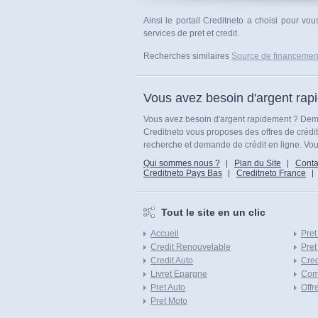
Ainsi le portail Creditneto a choisi pour v
services de pret et credit.
Recherches similaires
Source de financemen
Vous avez besoin d'argent rap
Vous avez besoin d'argent rapidement ? Dema
Creditneto vous proposes des offres de crédi
recherche et demande de crédit en ligne. Vous
Qui sommes nous ?
Plan du Site
Conta
Creditneto Pays Bas
Creditneto France
Tout le site en un clic
Accueil
Pret
Credit Renouvelable
Pret
Credit Auto
Cred
Livret Epargne
Com
Pret Auto
Offr
Pret Moto