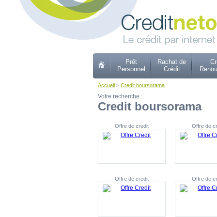
Prêt
Rachat de
Cr
Personnel
Crédit
Renou
Accueil
>
Credit boursorama
Votre recherche :
Credit boursorama
Offre de credit
Offre de cr
Offre de credit
Offre de cr