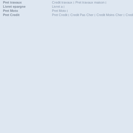
Pret travaux
Credit travaux
Pret travaux maison
Livret epargne
Livret a
Pret Moto
Pret Moto
Pret Credit
Pret Credit
Credit Pas Cher
Credit Moins Cher
Cred