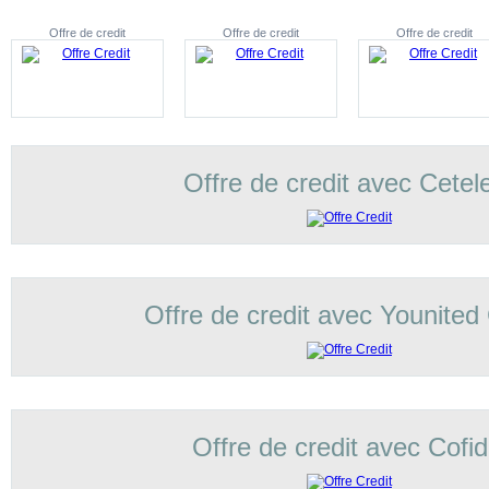
Offre de credit
Offre de credit
Offre de credit
Offre de credit avec Cete
Offre de credit avec Younited 
Offre de credit avec Cofid