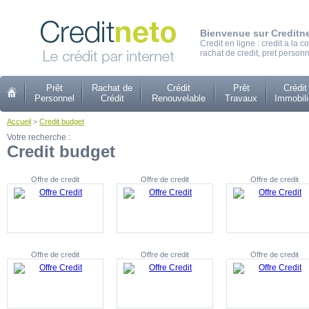
Bienvenue sur Creditn
Credit en ligne : credit a la
rachat de credit, pret personn
Prêt
Rachat de
Crédit
Prêt
Crédit
Personnel
Crédit
Renouvelable
Travaux
Immobili
Accueil
>
Credit budget
Votre recherche :
Credit budget
Offre de credit
Offre de credit
Offre de credit
Offre de credit
Offre de credit
Offre de credit