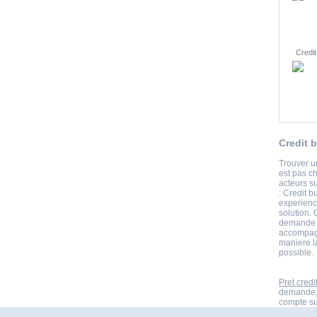
Credit
Credit 
Trouver un
est pas c
acteurs s
: Credit b
experience
solution. 
demande d
accompagn
maniere l
possible.
Pret credi
demande,r
compte sur