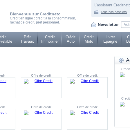
L'assistant Creditneto
Tous nos dossiers
Bienvenue sur Creditneto
Credit en ligne : credit a la consommation,
rachat de credit, pret personnel.
Newsletter
édit
Prêt
Crédit
Crédit
Crédit
Livret
C
velable
Travaux
Immobilier
Auto
Moto
Epargne
Ba
A
Credit
edit
Offre de credit
Offre de credit
Credit
edit
Offre de credit
Offre de credit