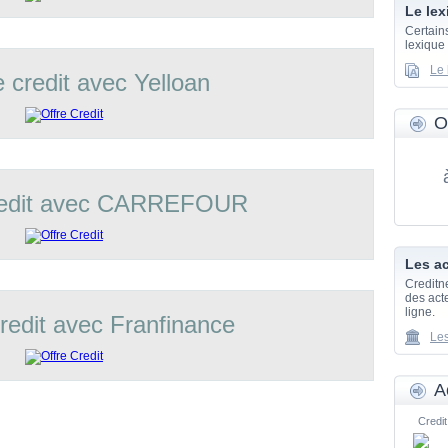
Le lex
Certain
lexique
Le 
e credit avec Yelloan
O
credit avec CARREFOUR
Les ac
Creditn
des acte
ligne.
credit avec Franfinance
Les
A
Credit