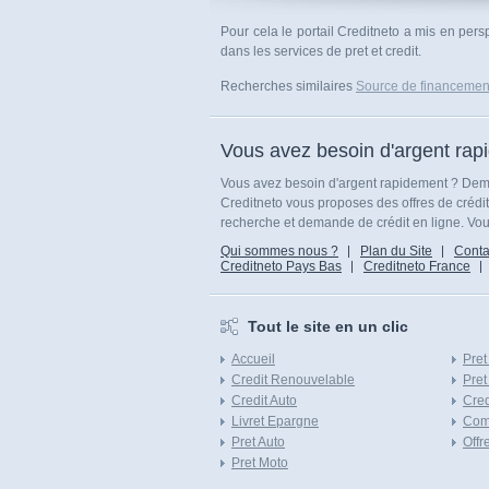
Pour cela le portail Creditneto a mis en per
dans les services de pret et credit.
Recherches similaires
Source de financemen
Vous avez besoin d'argent rap
Vous avez besoin d'argent rapidement ? Dema
Creditneto vous proposes des offres de crédi
recherche et demande de crédit en ligne. Vous
Qui sommes nous ?
Plan du Site
Conta
Creditneto Pays Bas
Creditneto France
Tout le site en un clic
Accueil
Pret
Credit Renouvelable
Pret
Credit Auto
Cred
Livret Epargne
Com
Pret Auto
Offr
Pret Moto