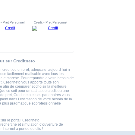
 - Pret Personnel
Credit - Pret Personnel
but sur Creditneto
 credit ou un pret, adequate, aujourd hui n
hose facilement realisable avec tous les
ur le marche. Pour repondre a votre besoin de
ut, Creditneto vous apporte toute son
 afin de comparer et choisir la meilleure
Que ce soit pour un rachat de credit ou une
e pret, Creditneto et ses partenaires vous
ent dans l estimation de votre besoin de la
a plus pragmatique et professionnelle
t
sur le portail Creditneto :
echerche et simulation d'ouverture de
 Internet a portee de clic !