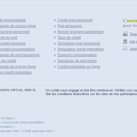
it renouvelable
Credit pret personnel
L'assi
pour to
nde de pret en ligne
Pret personnel
at pret personnel
Besoin d'argent rapidement
Tous
at de pret
Taux de credit
Les a
 credit revolving
Simulation pret personnel
Lexi
 credit consommation
Simulateur credit immobilier
ande de pret personnel
Emprunt consommation
e de credit
Demande de pret immo
nde de pret en ligne
Credit immobilier en ligne
ul credit immobilier
 BLOGGERS VIRTUAL WEB SL
Un crédit vous engage et doit être remboursé. Vérifiez vos 
Voir les conditions financières sur les sites de nos partenaires
 en ligne
Rachat de credit immobilier
sommation
auto pas cher
Credit auto pas cher