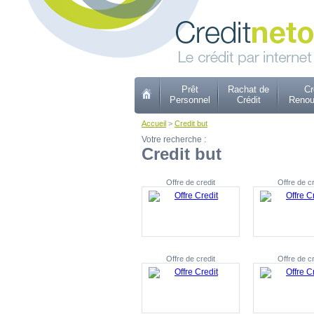
Prêt
Rachat de
Cr
Personnel
Crédit
Renou
Accueil
>
Credit but
Votre recherche :
Credit but
Offre de credit
Offre de cr
Offre de credit
Offre de cr