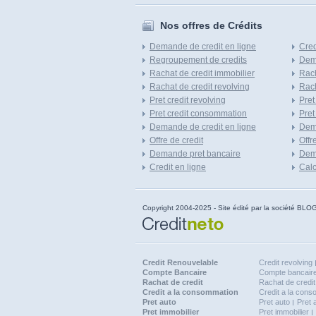
Nos offres de Crédits
Demande de credit en ligne
Cred
Regroupement de credits
Dema
Rachat de credit immobilier
Rach
Rachat de credit revolving
Rach
Pret credit revolving
Pret
Pret credit consommation
Pret
Demande de credit en ligne
Dem
Offre de credit
Offr
Demande pret bancaire
Dema
Credit en ligne
Calc
Copyright 2004-2025 - Site édité par la société
Credit Renouvelable
Credit revolving
Compte Bancaire
Compte bancaire
Rachat de credit
Rachat de credit
Credit a la consommation
Credit a la con
Pret auto
Pret auto
Pret 
Pret immobilier
Pret immobilier