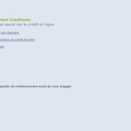
stant Creditneto
ut savoir sur le crédit en ligne
 nos dossiers
cteurs du crédit en ligne
que
capacités de remboursement avant de vous engager.
.