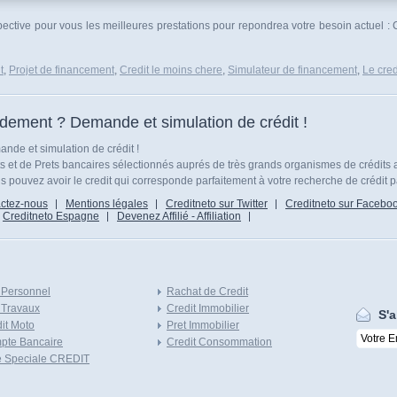
spective pour vous les meilleures prestations pour repondrea votre besoin actuel :
t
,
Projet de financement
,
Credit le moins chere
,
Simulateur de financement
,
Le cred
idement ? Demande et simulation de crédit !
nde et simulation de crédit !
ts et de Prets bancaires sélectionnés auprés de très grands organismes de crédits 
 pouvez avoir le credit qui corresponde parfaitement à votre recherche de crédit p
ctez-nous
Mentions légales
Creditneto sur Twitter
Creditneto sur Facebo
Creditneto Espagne
Devenez Affilié - Affiliation
 Personnel
Rachat de Credit
 Travaux
Credit Immobilier
S'a
it Moto
Pret Immobilier
pte Bancaire
Credit Consommation
e Speciale CREDIT