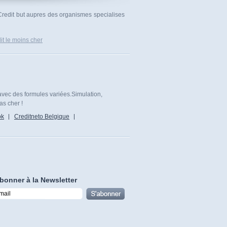
 Credit but aupres des organismes specialises
it le moins cher
avec des formules variées.Simulation,
as cher !
ok
Creditneto Belgique
bonner à la Newsletter