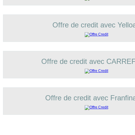
Offre de credit avec Yello
Offre de credit avec CARR
Offre de credit avec Franfin