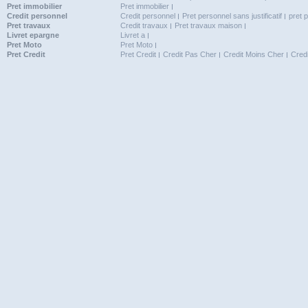
Pret immobilier
Pret immobilier
Credit personnel
Credit personnel
Pret personnel sans justificatif
pret 
Pret travaux
Credit travaux
Pret travaux maison
Livret epargne
Livret a
Pret Moto
Pret Moto
Pret Credit
Pret Credit
Credit Pas Cher
Credit Moins Cher
Cred