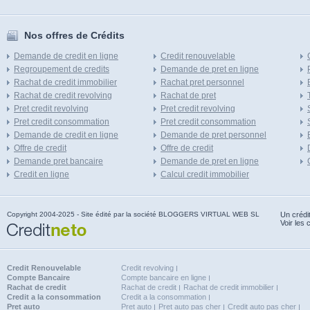
Nos offres de Crédits
Demande de credit en ligne
Credit renouvelable
Regroupement de credits
Demande de pret en ligne
Rachat de credit immobilier
Rachat pret personnel
Rachat de credit revolving
Rachat de pret
Pret credit revolving
Pret credit revolving
Pret credit consommation
Pret credit consommation
Demande de credit en ligne
Demande de pret personnel
Offre de credit
Offre de credit
Demande pret bancaire
Demande de pret en ligne
Credit en ligne
Calcul credit immobilier
Copyright 2004-2025 - Site édité par la société BLOGGERS VIRTUAL WEB SL
Un crédi
Voir les 
Credit Renouvelable
Credit revolving
Compte Bancaire
Compte bancaire en ligne
Rachat de credit
Rachat de credit
Rachat de credit immobilier
Credit a la consommation
Credit a la consommation
Pret auto
Pret auto
Pret auto pas cher
Credit auto pas cher