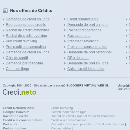
Nos offres de Crédits
Demande de credit en ligne
Credit renouvelable
Regroupement de credits
Demande de pret en ligne
Rachat de credit immobilier
Rachat pret personnel
Rachat de credit revolving
Rachat de pret
Pret credit revolving
Pret credit revolving
Pret credit consommation
Pret credit consommation
Demande de credit en ligne
Demande de pret personnel
Offre de credit
Offre de credit
Demande pret bancaire
Demande de pret en ligne
Credit en ligne
Calcul credit immobilier
Copyright 2004-2025 - Site édité par la société BLOGGERS VIRTUAL WEB SL
Un crédi
Voir les 
Credit Renouvelable
Credit revolving
Compte Bancaire
Compte bancaire en ligne
Rachat de credit
Rachat de credit
Rachat de credit immobilier
Credit a la consommation
Credit a la consommation
Pret auto
Pret auto
Pret auto pas cher
Credit auto pas cher
Pret immobilier
Pret immobilier