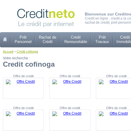
Bienvenue sur Creditn
Credit en ligne : credit a la
rachat de credit, pret personn
Prêt
Rachat de
Crédit
Prêt
Crédit
Personnel
Crédit
Renouvelable
Travaux
Immobili
Accueil
>
Credit cofinoga
Votre recherche :
Credit cofinoga
Offre de credit
Offre de credit
Offre de credit
Offre de credit
Offre de credit
Offre de credit