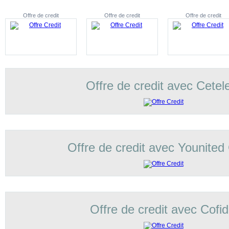
Offre de credit
Offre de credit
Offre de credit
Offre de credit avec Cete
Offre de credit avec Younited 
Offre de credit avec Cofid